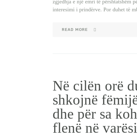
zgjedhja e një emri të përshtatshëm p
interesimi i prindërve. Por duhet të 
READ MORE
Në cilën orë d
shkojnë fëmijë
dhe për sa koh
flenë në varës