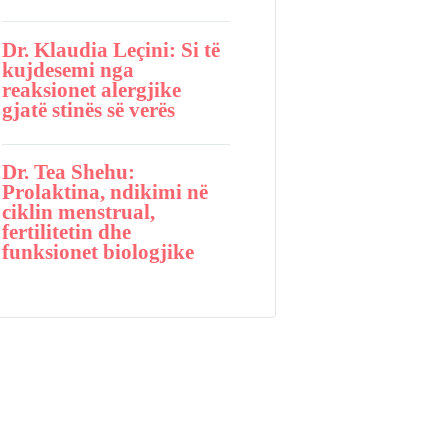
Dr. Klaudia Leçini: Si të
kujdesemi nga
reaksionet alergjike
gjatë stinës së verës
Dr. Tea Shehu:
Prolaktina, ndikimi në
ciklin menstrual,
fertilitetin dhe
funksionet biologjike
DITËT E