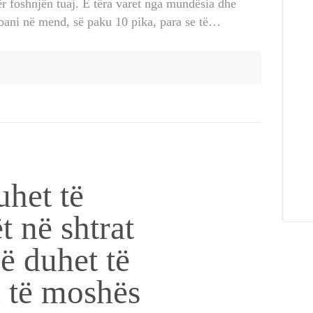
ër foshnjën tuaj. E tëra varet nga mundësia dhe
mbani në mend, së paku 10 pika, para se të…
uhet të
t në shtrat
ë duhet të
i të moshës