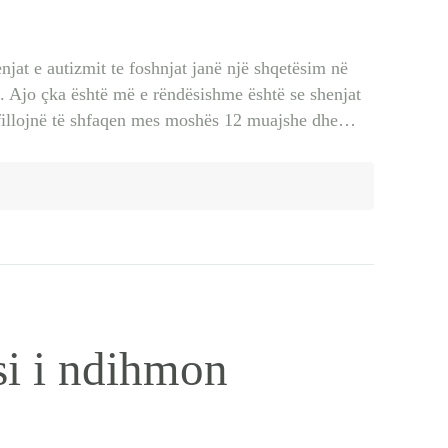
njat e autizmit te foshnjat janë një shqetësim në
e. Ajo çka është më e rëndësishme është se shenjat
 fillojnë të shfaqen mes moshës 12 muajshe dhe…
 si i ndihmon