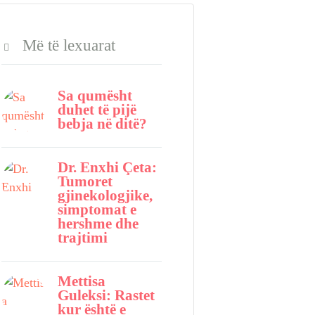
Më të lexuarat
Sa qumësht
duhet të pijë
bebja në ditë?
Dr. Enxhi Çeta:
Tumoret
gjinekologjike,
simptomat e
hershme dhe
trajtimi
Mettisa
Guleksi: Rastet
kur është e