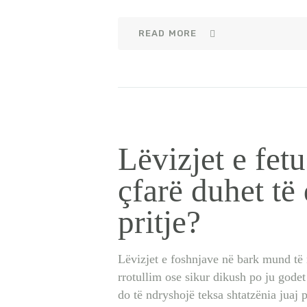
READ MORE
Lëvizjet e fetu
çfarë duhet të
pritje?
Lëvizjet e foshnjave në bark mund të n
rrotullim ose sikur dikush po ju godet 
do të ndryshojë teksa shtatzënia juaj