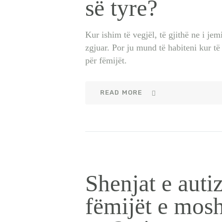
së tyre?
Kur ishim të vegjël, të gjithë ne i je
zgjuar. Por ju mund të habiteni kur të 
për fëmijët.
READ MORE
Shenjat e auti
fëmijët e mosh