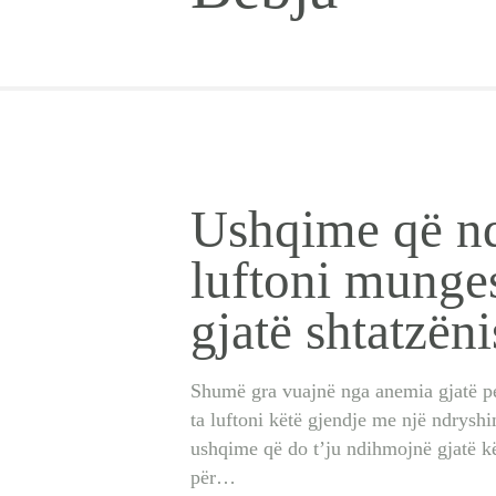
Ushqime që n
luftoni munges
gjatë shtatzëni
Shumë gra vuajnë nga anemia gjatë pe
ta luftoni këtë gjendje me një ndryshi
ushqime që do t’ju ndihmojnë gjatë kë
për…