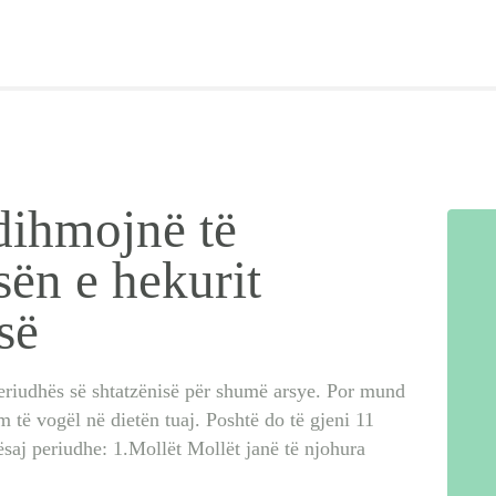
EMRA SHQIP
INTERVISTA
BEBI BUÇKO
dihmojnë të
BABY
ën e hekurit
SISTER
së
LIFESTYLE
riudhës së shtatzënisë për shumë arsye. Por mund
SHOP
m të vogël në dietën tuaj. Poshtë do të gjeni 11
saj periudhe: 1.Mollët Mollët janë të njohura