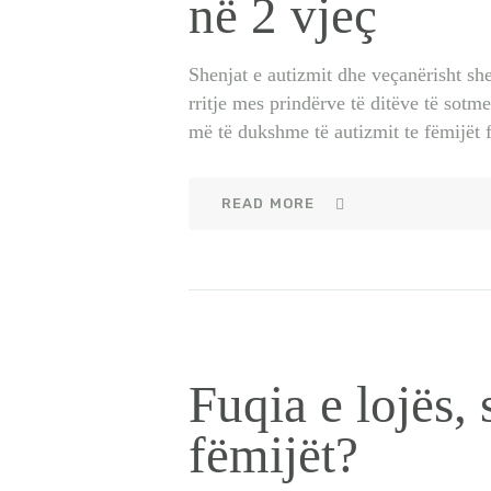
në 2 vjeç
Shenjat e autizmit dhe veçanërisht she
rritje mes prindërve të ditëve të sotm
më të dukshme të autizmit te fëmijët
READ MORE
Fuqia e lojës,
fëmijët?