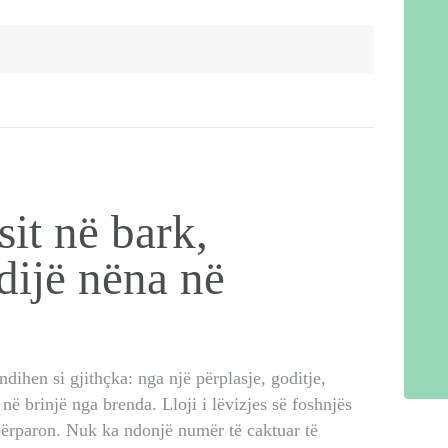
sit në bark,
 dijë nëna në
dihen si gjithçka: nga një përplasje, goditje,
në brinjë nga brenda. Lloji i lëvizjes së foshnjës
 përparon. Nuk ka ndonjë numër të caktuar të