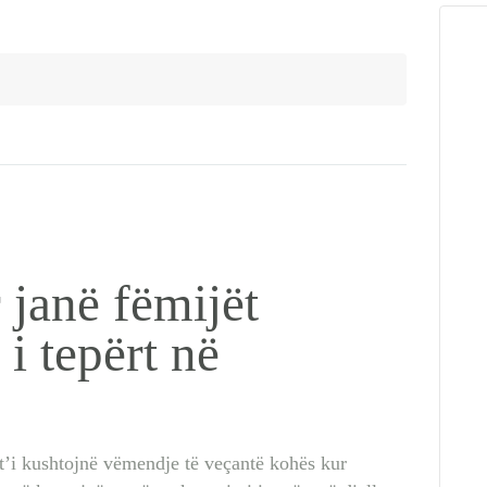
 janë fëmijët
i tepërt në
 t’i kushtojnë vëmendje të veçantë kohës kur