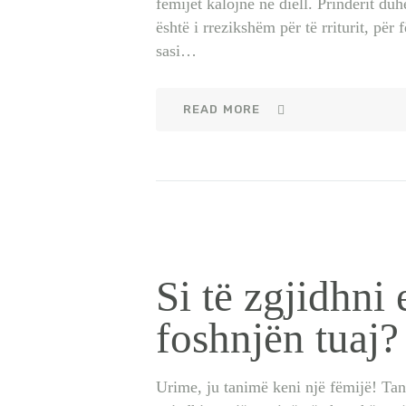
fëmijët kalojnë në diell. Prindërit duh
është i rrezikshëm për të rriturit, për
sasi…
READ MORE
Si të zgjidhni
foshnjën tuaj?
Urime, ju tanimë keni një fëmijë! Tani