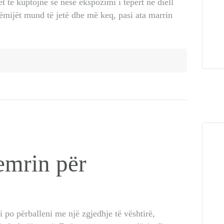
et të kuptojnë se nëse ekspozimi i tepërt në diell
 fëmijët mund të jetë dhe më keq, pasi ata marrin
 emrin për
 po përballeni me një zgjedhje të vështirë,