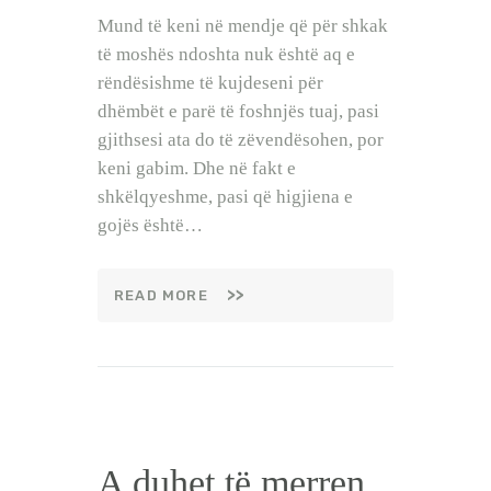
Mund të keni në mendje që për shkak
të moshës ndoshta nuk është aq e
rëndësishme të kujdeseni për
dhëmbët e parë të foshnjës tuaj, pasi
gjithsesi ata do të zëvendësohen, por
keni gabim. Dhe në fakt e
shkëlqyeshme, pasi që higjiena e
gojës është…
READ MORE
A duhet të merren