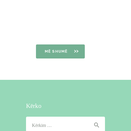
DITËT E
OVULIMIT
MË SHUMË
Kërko
Kërko
për: