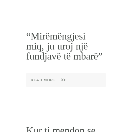
“Mirëmëngjesi
miq, ju uroj një
fundjavë të mbarë”
READ MORE
Kur ti mendon se