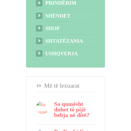
PRINDËRIM
SHËNDET
SHOP
SHTATËZANIA
USHQYERJA
Më të lexuarat
Sa qumësht
duhet të pijë
bebja në ditë?