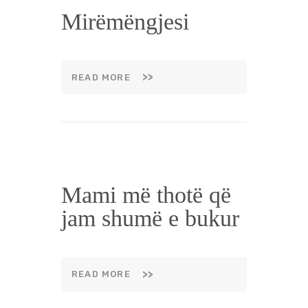
BEBI BUÇKO
Mirëmëngjesi
BABY SISTER
LIFESTYLE
SHOP
READ MORE
Mami më thotë që
jam shumë e bukur
READ MORE