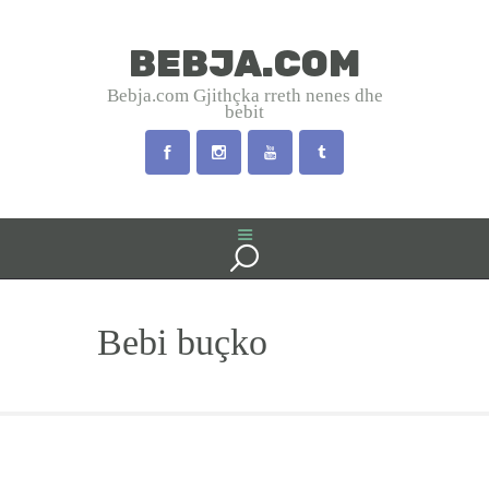
BEBJA.COM
BEBJA.COM
Bebja.com Gjithçka rreth nenes dhe
bebit
Bebja.com Gjithçka rreth nenes dhe bebit
HOME
SHTATZANIA
LINDJA
BEBJA
Bebi buçko
USHQYERJA
PRINDËR
SHËNDET
EMRA SHQIP
INTERVISTA