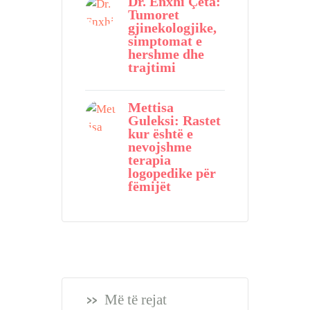
Dr. Enxhi Çeta:
Tumoret
gjinekologjike,
simptomat e
hershme dhe
trajtimi
Mettisa
Guleksi: Rastet
kur është e
nevojshme
terapia
logopedike për
fëmijët
Më të rejat