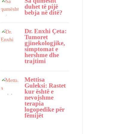
Sa qumësht
duhet të pijë
bebja në ditë?
Dr. Enxhi Çeta:
Tumoret
gjinekologjike,
simptomat e
hershme dhe
trajtimi
Mettisa
Guleksi: Rastet
kur është e
nevojshme
terapia
logopedike për
fëmijët