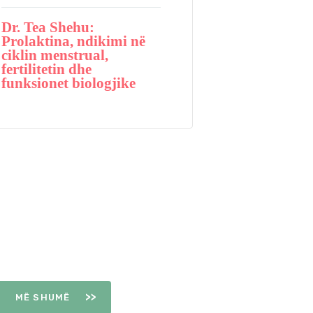
Dr. Tea Shehu:
Prolaktina, ndikimi në
ciklin menstrual,
fertilitetin dhe
funksionet biologjike
DITËT E
OVULIMIT
MË SHUMË