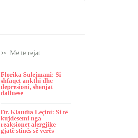
Më të rejat
Florika Sulejmani: Si
shfaqet ankthi dhe
depresioni, shenjat
dalluese
Dr. Klaudia Leçini: Si të
kujdesemi nga
reaksionet alergjike
gjatë stinës së verës