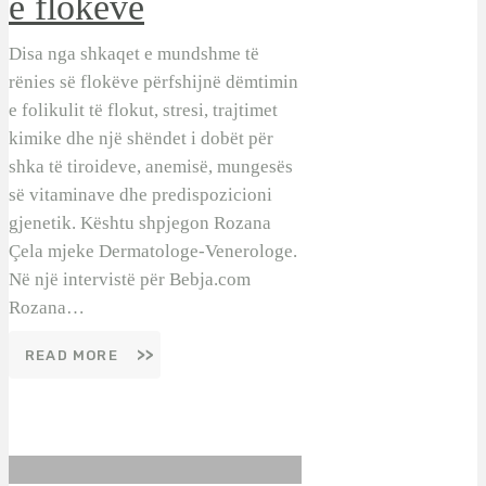
e flokëve
Disa nga shkaqet e mundshme të
rënies së flokëve përfshijnë dëmtimin
e folikulit të flokut, stresi, trajtimet
kimike dhe një shëndet i dobët për
shka të tiroideve, anemisë, mungesës
së vitaminave dhe predispozicioni
gjenetik. Kështu shpjegon Rozana
Çela mjeke Dermatologe-Venerologe.
Në një intervistë për Bebja.com
Rozana…
READ MORE