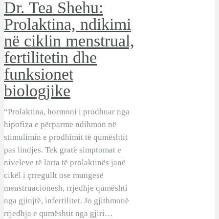
Dr. Tea Shehu:
Prolaktina, ndikimi
në ciklin menstrual,
fertilitetin dhe
funksionet
biologjike
“Prolaktina, hormoni i prodhuar nga
hipofiza e përparme ndihmon në
stimulimin e prodhimit të qumështit
pas lindjes. Tek gratë simptomat e
niveleve të larta të prolaktinës janë
cikël i çrregullt ose mungesë
menstruacionesh, rrjedhje qumështi
nga gjinjtë, infertilitet. Jo gjithmonë
rrjedhja e qumështit nga gjiri…