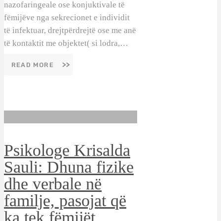
nazofaringeale ose konjuktivale të
fëmijëve nga sekrecionet e individit
të infektuar, drejtpërdrejtë ose me anë
të kontaktit me objektet( si lodra,…
READ MORE
Psikologe Krisalda
Sauli: Dhuna fizike
dhe verbale në
familje, pasojat që
ka tek fëmijët