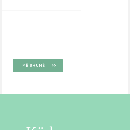
DITËT E
OVULIMIT
MË SHUMË