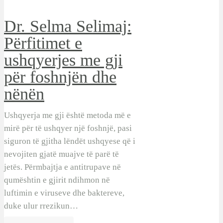
Dr. Selma Selimaj:
Përfitimet e
ushqyerjes me gji
për foshnjën dhe
nënën
Ushqyerja me gji është metoda më e
mirë për të ushqyer një foshnjë, pasi
siguron të gjitha lëndët ushqyese që i
nevojiten gjatë muajve të parë të
jetës. Përmbajtja e antitrupave në
qumështin e gjirit ndihmon në
luftimin e viruseve dhe baktereve,
duke ulur rrezikun…