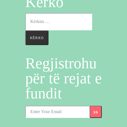
Kërko
Kërko
për:
Regjistrohu
për të rejat e
fundit