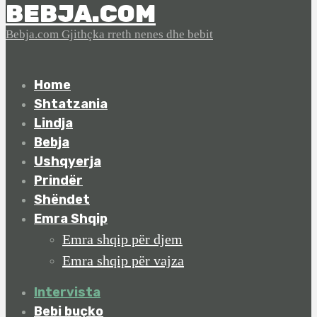
BEBJA.COM
Bebja.com Gjithçka rreth nenes dhe bebit
Home
Shtatzania
Lindja
Bebja
Ushqyerja
Prindër
Shëndet
Emra Shqip
Emra shqip për djem
Emra shqip për vajza
Intervista
Bebi buçko