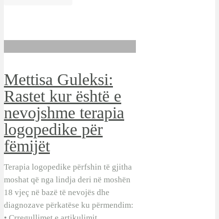
Mettisa Guleksi:
Rastet kur është e
nevojshme terapia
logopedike për
fëmijët
Terapia logopedike përfshin të gjitha
moshat që nga lindja deri në moshën
18 vjeç në bazë të nevojës dhe
diagnozave përkatëse ku përmendim:
• Çrregullimet e artikulimit