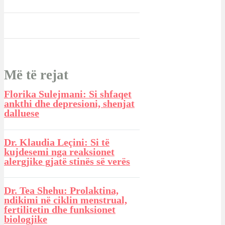
Më të rejat
Florika Sulejmani: Si shfaqet
ankthi dhe depresioni, shenjat
dalluese
Dr. Klaudia Leçini: Si të
kujdesemi nga reaksionet
alergjike gjatë stinës së verës
Dr. Tea Shehu: Prolaktina,
ndikimi në ciklin menstrual,
fertilitetin dhe funksionet
biologjike