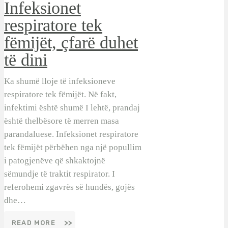
Infeksionet
respiratore tek
fëmijët, çfarë duhet
të dini
Ka shumë lloje të infeksioneve
respiratore tek fëmijët. Në fakt,
infektimi është shumë I lehtë, prandaj
është thelbësore të merren masa
parandaluese. Infeksionet respiratore
tek fëmijët përbëhen nga një popullim
i patogjenëve që shkaktojnë
sëmundje të traktit respirator. I
referohemi zgavrës së hundës, gojës
dhe…
READ MORE