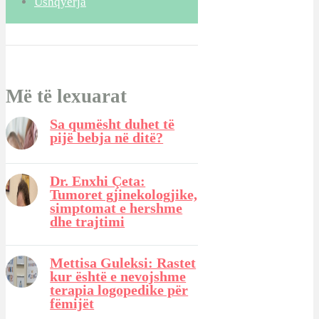
Ushqyerja
Më të lexuarat
Sa qumësht duhet të
pijë bebja në ditë?
Dr. Enxhi Çeta:
Tumoret gjinekologjike,
simptomat e hershme
dhe trajtimi
Mettisa Guleksi: Rastet
kur është e nevojshme
terapia logopedike për
fëmijët