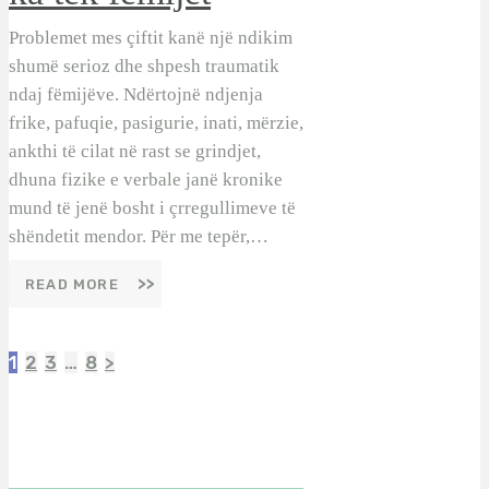
Problemet mes çiftit kanë një ndikim
shumë serioz dhe shpesh traumatik
ndaj fëmijëve. Ndërtojnë ndjenja
frike, pafuqie, pasigurie, inati, mërzie,
ankthi të cilat në rast se grindjet,
dhuna fizike e verbale janë kronike
mund të jenë bosht i çrregullimeve të
shëndetit mendor. Për me tepër,…
READ MORE
Faqosje
Page
Page
Page
Page
1
2
3
…
8
>
postimesh