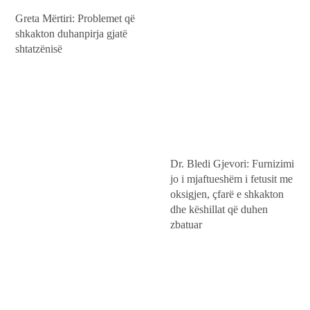
BEBI BUÇKO
Greta Mërtiri: Problemet që
BABY SISTER
shkakton duhanpirja gjatë
LIFESTYLE
shtatzënisë
SHOP
Dr. Bledi Gjevori: Furnizimi
jo i mjaftueshëm i fetusit me
oksigjen, çfarë e shkakton
dhe këshillat që duhen
zbatuar