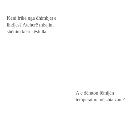
Keni frikë nga dhimbjet e
lindjes? Atëherë mbajini
shënim këto këshilla
A e dëmton fëmijën
temperatura në shtatzani?