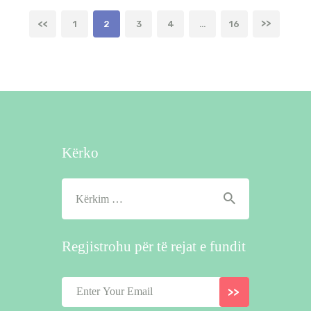
Faqosje
<
PAGE
1
PAGE
2
PAGE
3
PAGE
4
…
PAGE
16
>
postimesh
Kërko
Kërko
për:
Regjistrohu për të rejat e fundit