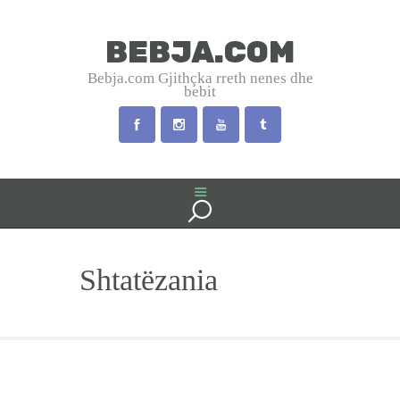
BEBJA.COM
BEBJA.COM
Bebja.com Gjithçka rreth nenes dhe
bebit
Bebja.com Gjithçka rreth nenes dhe bebit
HOME
SHTATZANIA
LINDJA
BEBJA
Shtatëzania
USHQYERJA
PRINDËR
SHËNDET
EMRA SHQIP
INTERVISTA