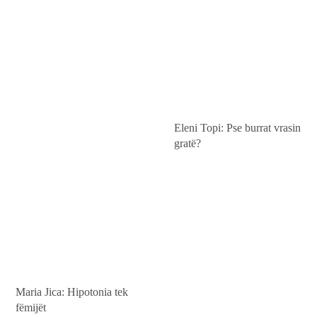
BEBI BUÇKO
BABY SISTER
LIFESTYLE
SHOP
Eleni Topi: Pse burrat vrasin
gratë?
Maria Jica: Hipotonia tek
fëmijët