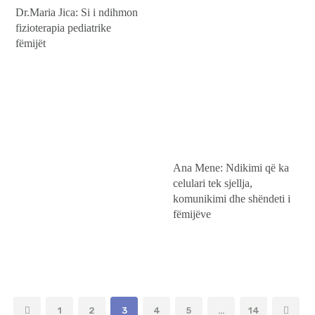
Dr.Maria Jica: Si i ndihmon
fizioterapia pediatrike
fëmijët
Ana Mene: Ndikimi që ka
celulari tek sjellja,
komunikimi dhe shëndeti i
fëmijëve
Faqosje
PAGE
1
PAGE
2
PAGE
3
PAGE
4
PAGE
5
…
PAGE
14
>