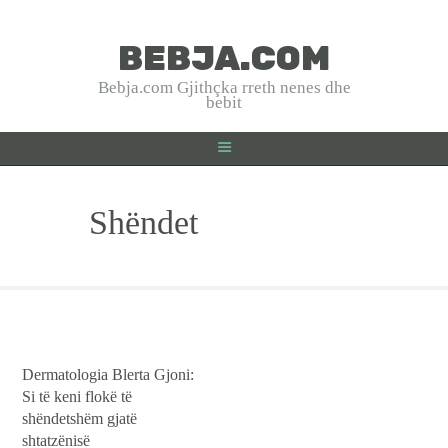
BEBJA.COM
BEBJA.COM
Bebja.com Gjithçka rreth nenes dhe
bebit
Bebja.com Gjithçka rreth nenes dhe bebit
HOME
Shëndet
SHTATZANIA
LINDJA
BEBJA
USHQYERJA
PRINDËR
SHËNDET
Dermatologia Blerta Gjoni:
EMRA SHQIP
Si të keni flokë të
shëndetshëm gjatë
INTERVISTA
shtatzënisë