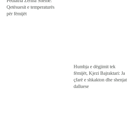
Pediatria Zerina Sheme:
Qetësuesit e temperaturës
për fëmijët
Humbja e dëgjimit tek
fëmijët, Kjezi Bajraktari: Ja
çfarë e shkakton dhe shenjat
dalluese