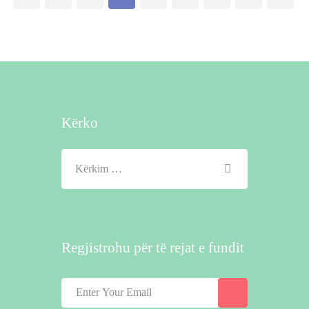
postimesh
Kërko
Kërko
për:
Regjistrohu për të rejat e fundit