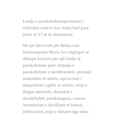
BEBI BUÇKO
BABY SISTER
LIFESTYLE
Lindja e parakohshme(prematur) i
SHOP
referohet rasteve kur fetusi lind para
javës së 37-të të shtatzënisë.
Në një intervistë për Bebja.com
fizioterapistja Maria Jica shpjegoi se
shkaqet kryesor për një lindje të
parakohshme janë: këputja e
parakohshme e membranimit, anomali
anatomike të mitrës, operacioni i
mëparshëm i qafës së mitrës, rritja e
lëngut amniotik, shtatzëni e
shumëfishtë, preeklampsia, vonesa
intrauterine e zhvillimit të fetusit,
infeksionet, pirja e duhanit nga nëna