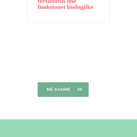
fertilitetin dhe
funksionet biologjike
DITËT E
OVULIMIT
MË SHUMË