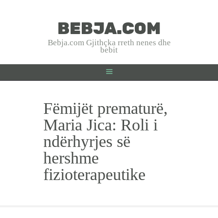
BEBJA.COM
BEBJA.COM
Bebja.com Gjithçka rreth nenes dhe
bebit
Bebja.com Gjithçka rreth nenes dhe bebit
HOME
Fëmijët prematurë,
SHTATZANIA
LINDJA
Maria Jica: Roli i
BEBJA
ndërhyrjes së
USHQYERJA
hershme
PRINDËR
fizioterapeutike
SHËNDET
EMRA SHQIP
INTERVISTA