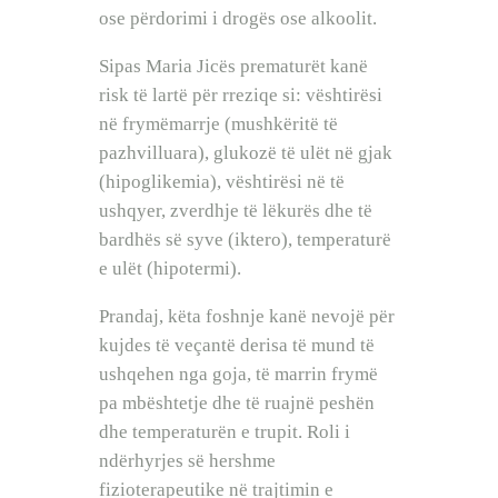
ose përdorimi i drogës ose alkoolit.
Sipas Maria Jicës prematurët kanë
risk të lartë për rreziqe si: vështirësi
në frymëmarrje (mushkëritë të
pazhvilluara), glukozë të ulët në gjak
(hipoglikemia), vështirësi në të
ushqyer, zverdhje të lëkurës dhe të
bardhës së syve (iktero), temperaturë
e ulët (hipotermi).
Prandaj, këta foshnje kanë nevojë për
kujdes të veçantë derisa të mund të
ushqehen nga goja, të marrin frymë
pa mbështetje dhe të ruajnë peshën
dhe temperaturën e trupit. Roli i
ndërhyrjes së hershme
fizioterapeutike në trajtimin e