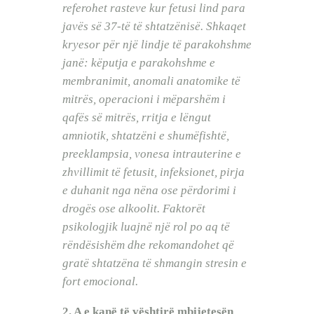
referohet rasteve kur fetusi lind para
javës së 37-të të shtatzënisë. Shkaqet
kryesor për një lindje të parakohshme
janë: këputja e parakohshme e
membranimit, anomali anatomike të
mitrës, operacioni i mëparshëm i
qafës së mitrës, rritja e lëngut
amniotik, shtatzëni e shumëfishtë,
preeklampsia, vonesa intrauterine e
zhvillimit të fetusit, infeksionet, pirja
e duhanit nga nëna ose përdorimi i
drogës ose alkoolit. Faktorët
psikologjik luajnë një rol po aq të
rëndësishëm dhe rekomandohet që
gratë shtatzëna të shmangin stresin e
fort emocional.
2. A e kanë të vështirë mbijetesën