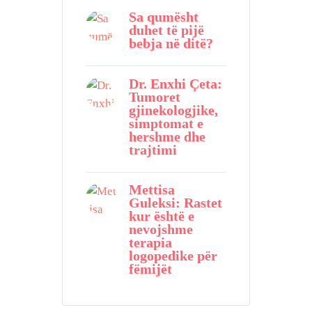
Sa qumësht
duhet të pijë
bebja në ditë?
Dr. Enxhi Çeta:
Tumoret
gjinekologjike,
simptomat e
hershme dhe
trajtimi
Mettisa
Guleksi: Rastet
kur është e
nevojshme
terapia
logopedike për
fëmijët