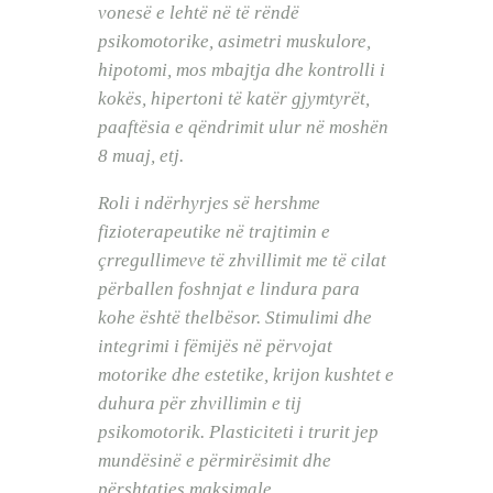
vonesë e lehtë në të rëndë
psikomotorike, asimetri muskulore,
hipotomi, mos mbajtja dhe kontrolli i
kokës, hipertoni të katër gjymtyrët,
paaftësia e qëndrimit ulur në moshën
8 muaj, etj.
Roli i ndërhyrjes së hershme
fizioterapeutike në trajtimin e
çrregullimeve të zhvillimit me të cilat
përballen foshnjat e lindura para
kohe është thelbësor. Stimulimi dhe
integrimi i fëmijës në përvojat
motorike dhe estetike, krijon kushtet e
duhura për zhvillimin e tij
psikomotorik. Plasticiteti i trurit jep
mundësinë e përmirësimit dhe
përshtatjes maksimale.