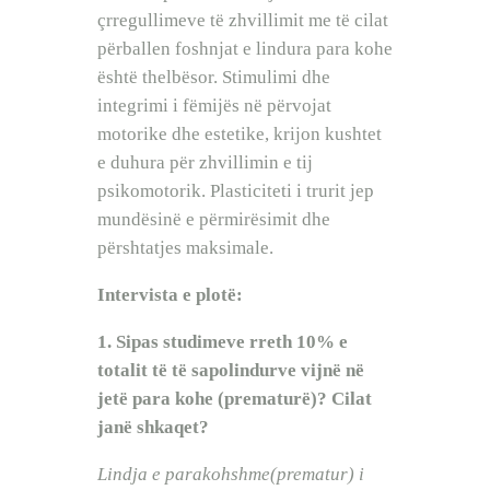
çrregullimeve të zhvillimit me të cilat
përballen foshnjat e lindura para kohe
është thelbësor. Stimulimi dhe
integrimi i fëmijës në përvojat
motorike dhe estetike, krijon kushtet
e duhura për zhvillimin e tij
psikomotorik. Plasticiteti i trurit jep
mundësinë e përmirësimit dhe
përshtatjes maksimale.
Intervista e plotë:
1. Sipas studimeve rreth 10% e
totalit të të sapolindurve vijnë në
jetë para kohe (prematurë)? Cilat
janë shkaqet?
Lindja e parakohshme(prematur) i