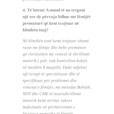
4. Të lutem! A mund të na tregoni
një ose dy përvoja lidhur me fëmijët
prematurë që keni trajtuar në
klinikën tuaj?
Në klinikën tonë kemi trajtuar shumë
raste me fëmije dhe bebe premature
që vlerësohen me vonesë të zhvillimit
motorik ( psh: nuk kontrollon kokën
në moshën 8 muajsh). Duke ndjekur
një terapi të specializuar dhe të
specifikuar për problemet dhe
vonesat e fëmijës, me metodat Bobath,
NDT dhe CME të neurozhvillimit
motorik kemi arritur sukses
maksimale në përmirësimin e
lëvizjeve motorike të fëmijës.