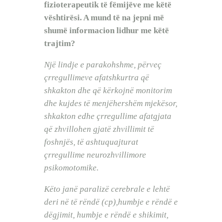
fizioterapeutik të fëmijëve me këtë
vështirësi. A mund të na jepni më
shumë informacion lidhur me këtë
trajtim?
Një lindje e parakohshme, përveç
çrregullimeve afatshkurtra që
shkakton dhe që kërkojnë monitorim
dhe kujdes të menjëhershëm mjekësor,
shkakton edhe çrregullime afatgjata
që zhvillohen gjatë zhvillimit të
foshnjës, të ashtuquajturat
çrregullime neurozhvillimore
psikomotomike.
Këto janë paralizë cerebrale e lehtë
deri në të rëndë (cp),humbje e rëndë e
dëgjimit, humbje e rëndë e shikimit,