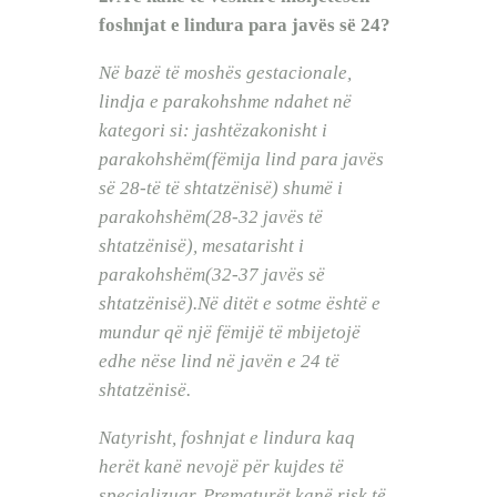
foshnjat e lindura para javës së 24?
Në bazë të moshës gestacionale,
lindja e parakohshme ndahet në
kategori si: jashtëzakonisht i
parakohshëm(fëmija lind para javës
së 28-të të shtatzënisë) shumë i
parakohshëm(28-32 javës të
shtatzënisë), mesatarisht i
parakohshëm(32-37 javës së
shtatzënisë).Në ditët e sotme është e
mundur që një fëmijë të mbijetojë
edhe nëse lind në javën e 24 të
shtatzënisë.
Natyrisht, foshnjat e lindura kaq
herët kanë nevojë për kujdes të
specializuar. Prematurët kanë risk të