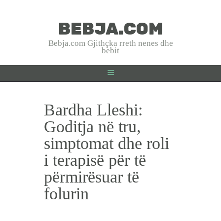
BEBJA.COM
BEBJA.COM
Bebja.com Gjithçka rreth nenes dhe
bebit
Bebja.com Gjithçka rreth nenes dhe bebit
HOME
Bardha Lleshi:
SHTATZANIA
LINDJA
Goditja në tru,
BEBJA
simptomat dhe roli
USHQYERJA
i terapisë për të
PRINDËR
përmirësuar të
SHËNDET
folurin
EMRA SHQIP
INTERVISTA