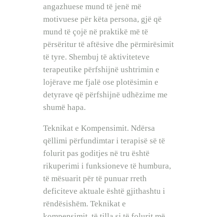
angazhuese mund të jenë më
motivuese për këta persona, gjë që
mund të çojë në praktikë më të
përsëritur të aftësive dhe përmirësimit
të tyre. Shembuj të aktiviteteve
terapeutike përfshijnë ushtrimin e
lojërave me fjalë ose plotësimin e
detyrave që përfshijnë udhëzime me
shumë hapa.
Teknikat e Kompensimit. Ndërsa
qëllimi përfundimtar i terapisë së të
folurit pas goditjes në tru është
rikuperimi i funksioneve të humbura,
të mësuarit për të punuar rreth
deficiteve aktuale është gjithashtu i
rëndësishëm. Teknikat e
kompensimit, të tilla si të folurit më