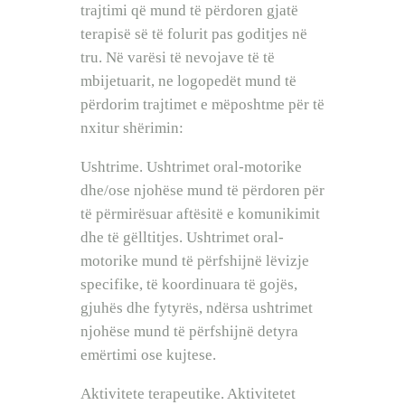
trajtimi që mund të përdoren gjatë
terapisë së të folurit pas goditjes në
tru. Në varësi të nevojave të të
mbijetuarit, ne logopedët mund të
përdorim trajtimet e mëposhtme për të
nxitur shërimin:
Ushtrime. Ushtrimet oral-motorike
dhe/ose njohëse mund të përdoren për
të përmirësuar aftësitë e komunikimit
dhe të gëlltitjes. Ushtrimet oral-
motorike mund të përfshijnë lëvizje
specifike, të koordinuara të gojës,
gjuhës dhe fytyrës, ndërsa ushtrimet
njohëse mund të përfshijnë detyra
emërtimi ose kujtese.
Aktivitete terapeutike. Aktivitetet