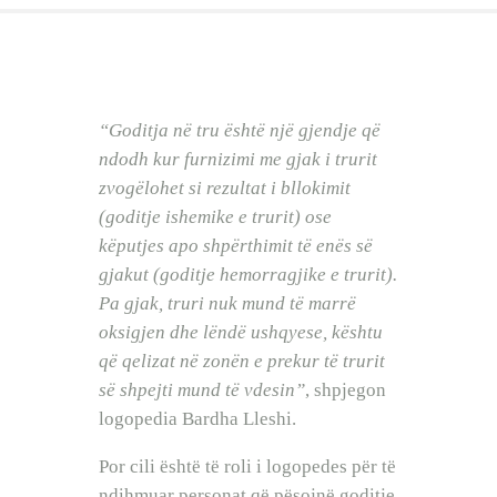
BEBI BUÇKO
BABY SISTER
LIFESTYLE
SHOP
“Goditja në tru është një gjendje që
ndodh kur furnizimi me gjak i trurit
zvogëlohet si rezultat i bllokimit
(goditje ishemike e trurit) ose
këputjes apo shpërthimit të enës së
gjakut (goditje hemorragjike e trurit).
Pa gjak, truri nuk mund të marrë
oksigjen dhe lëndë ushqyese, kështu
që qelizat në zonën e prekur të trurit
së shpejti mund të vdesin”
, shpjegon
logopedia Bardha Lleshi.
Por cili është të roli i logopedes për të
ndihmuar personat që pësojnë goditje