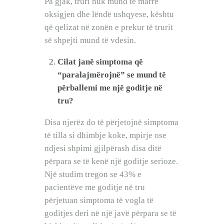
Pa gjak, truri nuk mund të marrë
oksigjen dhe lëndë ushqyese, kështu
që qelizat në zonën e prekur të trurit
së shpejti mund të vdesin.
Cilat janë simptoma që
“paralajmërojnë” se mund të
përballemi me një goditje në
tru?
Disa njerëz do të përjetojnë simptoma
të tilla si dhimbje koke, mpirje ose
ndjesi shpimi gjilpërash disa ditë
përpara se të kenë një goditje serioze.
Një studim tregon se 43% e
pacientëve me goditje në tru
përjetuan simptoma të vogla të
goditjes deri në një javë përpara se të