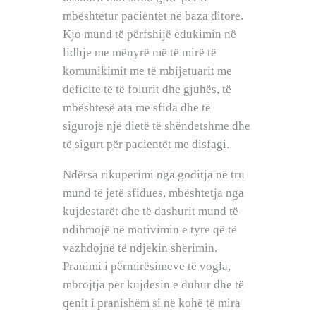
mbështetur pacientët në baza ditore.
Kjo mund të përfshijë edukimin në
lidhje me mënyrë më të mirë të
komunikimit me të mbijetuarit me
deficite të të folurit dhe gjuhës, të
mbështesë ata me sfida dhe të
sigurojë një dietë të shëndetshme dhe
të sigurt për pacientët me disfagi.
Ndërsa rikuperimi nga goditja në tru
mund të jetë sfidues, mbështetja nga
kujdestarët dhe të dashurit mund të
ndihmojë në motivimin e tyre që të
vazhdojnë të ndjekin shërimin.
Pranimi i përmirësimeve të vogla,
mbrojtja për kujdesin e duhur dhe të
qenit i pranishëm si në kohë të mira