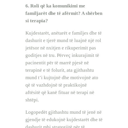
6. Roli që ka komunikimi me
familjarët dhe të afërmit? A shërben
si terapia?
Kujdestarët, anëtarët e familjes dhe të
dashurit e tjerë mund të luajnë një rol
jetësor në nxitjen e rikuperimit pas
goditjes në tru. Përveç inkurajimit të
pacinentit për të marrë pjesë në
terapinë e të folurit, ata gjithashtu
mund t’i kujtojnë dhe motivojnë ato
që të vazhdojnë të praktikojnë
aftësitë që kanë fituar në terapi në
shtëpi.
Logopedët gjithashtu mund të jenë në
gjendje të edukojnë kujdestarët dhe të
dashurit mbi strategjitë për të