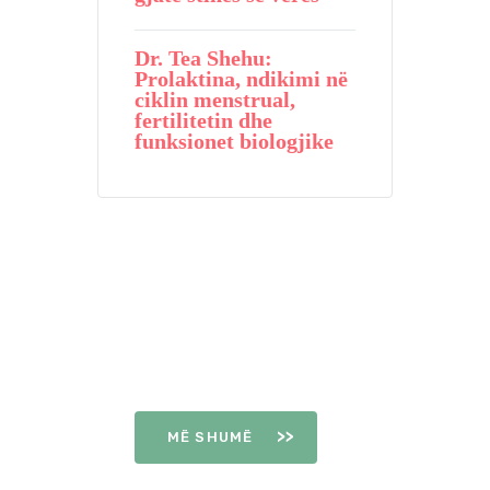
Dr. Tea Shehu:
Prolaktina, ndikimi në
ciklin menstrual,
fertilitetin dhe
funksionet biologjike
DITËT E
OVULIMIT
MË SHUMË