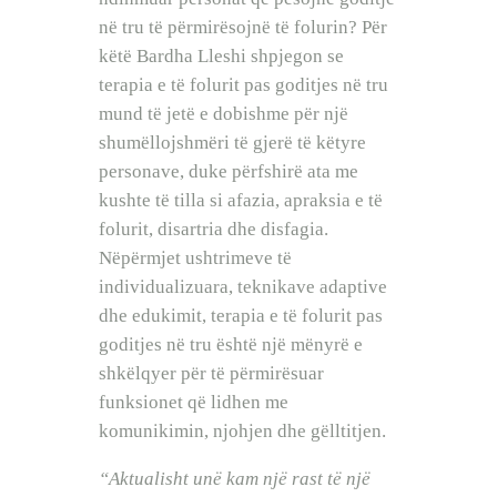
në tru të përmirësojnë të folurin? Për
këtë Bardha Lleshi shpjegon se
terapia e të folurit pas goditjes në tru
mund të jetë e dobishme për një
shumëllojshmëri të gjerë të këtyre
personave, duke përfshirë ata me
kushte të tilla si afazia, apraksia e të
folurit, disartria dhe disfagia.
Nëpërmjet ushtrimeve të
individualizuara, teknikave adaptive
dhe edukimit, terapia e të folurit pas
goditjes në tru është një mënyrë e
shkëlqyer për të përmirësuar
funksionet që lidhen me
komunikimin, njohjen dhe gëlltitjen.
“Aktualisht unë kam një rast të një