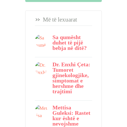
Më të lexuarat
Sa qumësht
duhet të pijë
bebja në ditë?
Dr. Enxhi Çeta:
Tumoret
gjinekologjike,
simptomat e
hershme dhe
trajtimi
Mettisa
Guleksi: Rastet
kur është e
nevojshme