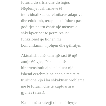
folurit, disartria dhe disfagia.
Nëpërmjet ushtrimeve të
individualizuara, teknikave adaptive
dhe edukimit, terapia e të folurit pas
goditjes në tru është një mënyrë e
shkëlqyer për të përmirësuar
funksionet që lidhen me
komunikimin, njohjen dhe gëlltitjen.
Aktualisht unë kam një rast të një
zonje 60 vjeç. Për shkak të
hipertensionit ajo ka kaluar një
ishemi cerebrale në anën e majtë të
trurit dhe kjo i ka shkaktuar probleme
me të folurin dhe të kuptuarin e
gjuhës (afazi).
Ka shumë strategji dhe ndërhyrje