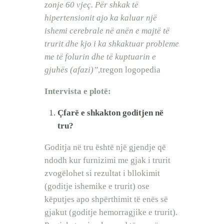
zonje 60 vjeç. Për shkak të
hipertensionit ajo ka kaluar një
ishemi cerebrale në anën e majtë të
trurit dhe kjo i ka shkaktuar probleme
me të folurin dhe të kuptuarin e
gjuhës (afazi)”
,tregon logopedia
Intervista e plotë:
Çfarë e shkakton goditjen në
tru?
Goditja në tru është një gjendje që
ndodh kur furnizimi me gjak i trurit
zvogëlohet si rezultat i bllokimit
(goditje ishemike e trurit) ose
këputjes apo shpërthimit të enës së
gjakut (goditje hemorragjike e trurit).