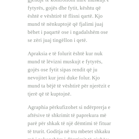
fytyrës, gojës dhe fytit, kështu që
është e vështirë të flisni qartë. Kjo
mund të nënkuptojë që fjalimi juaj
bëhet i paqartë ose i ngadalshëm ose
se zëri juaj tingëllon i qetë.
Apraksia e të folurit është kur nuk
mund të lëvizni muskujt e fytyrës,
gojës ose fytit sipas rendit që ju
nevojitet kur jeni duke folur. Kjo
mund ta bëjë të vështirë për njerëzit e
tjerë që të kuptojnë.
Agraphia përkufizohet si ndërprerja e
aftësive të shkrimit të paprekura më
parë për shkak të një dëmtimi të fituar
të trurit. Goditja në tru mbetet shkaku