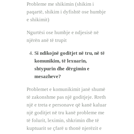
Probleme me shikimin (shikim i
paqartë, shikim i dyfishtë ose humbje
e shikimit)
Ngurtësi ose humbje e ndjesisë në
njërën anë të trupit
Si ndikojnë goditjet në tru, në të
komunikim, të lexuarin,
shtypurin dhe dërgimin e
mesazheve?
Problemet e komunikimit janë shumë
të zakonshme pas një goditjeje. Rreth
një e treta e personave që kanë kaluar
një goditjet në tru kanë probleme me
të folurit, leximin, shkrimin dhe të
kuptuarit se çfarë u thonë njerëzit e