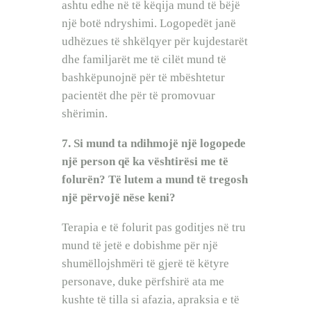
ashtu edhe në të këqija mund të bëjë
një botë ndryshimi. Logopedët janë
udhëzues të shkëlqyer për kujdestarët
dhe familjarët me të cilët mund të
bashkëpunojnë për të mbështetur
pacientët dhe për të promovuar
shërimin.
7. Si mund ta ndihmojë një logopede
një person që ka vështirësi me të
folurën? Të lutem a mund të tregosh
një përvojë nëse keni?
Terapia e të folurit pas goditjes në tru
mund të jetë e dobishme për një
shumëllojshmëri të gjerë të këtyre
personave, duke përfshirë ata me
kushte të tilla si afazia, apraksia e të