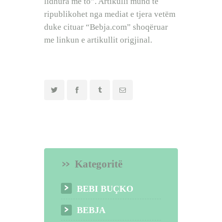
lidhura me to”. Artikulli mund të
ripublikohet nga mediat e tjera vetëm
duke cituar “Bebja.com” shoqëruar
me linkun e artikullit origjinal.
Kategoritë
BEBI BUÇKO
BEBJA