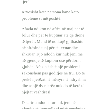
tjerë.
Kryesisht këta persona kanë këto
probleme si më poshtë:
Afazia ndikon në aftësinë tuaj për të
folur dhe për të kuptuar atë që thonë
të tjerët. Mund të ndikojë gjithashtu
në aftësinë tuaj për të lexuar dhe
shkruar. Kjo ndodh kur nuk jeni më
në gjendje të kuptoni ose përdorni
gjuhën. Afazia është një problem i
zakonshëm pas goditjes në tru. Do të
prekë njerëzit në mënyra të ndryshme
dhe asnjë dy njerëz nuk do të ketë të
njëjtat vështirësi.
Disartria ndodh kur nuk jeni në
gjendje të kontrolloni mirë muskujt e