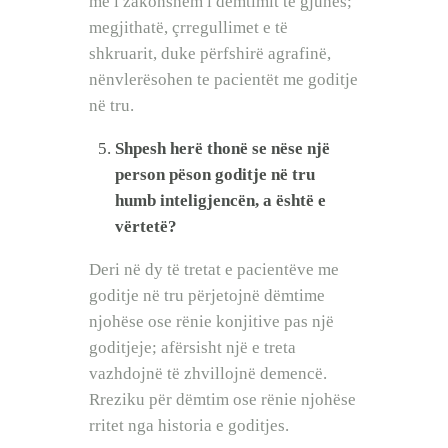
më i zakonshëm i dëmtimit të gjuhës;
megjithatë, çrregullimet e të
shkruarit, duke përfshirë agrafinë,
nënvlerësohen te pacientët me goditje
në tru.
Shpesh herë thonë se nëse një
person pëson goditje në tru
humb inteligjencën, a është e
vërtetë?
Deri në dy të tretat e pacientëve me
goditje në tru përjetojnë dëmtime
njohëse ose rënie konjitive pas një
goditjeje; afërsisht një e treta
vazhdojnë të zhvillojnë demencë.
Rreziku për dëmtim ose rënie njohëse
rritet nga historia e goditjes.