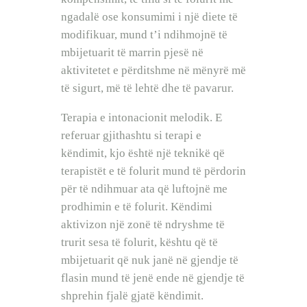
ngadalë ose konsumimi i një diete të
modifikuar, mund t’i ndihmojnë të
mbijetuarit të marrin pjesë në
aktivitetet e përditshme në mënyrë më
të sigurt, më të lehtë dhe të pavarur.
Terapia e intonacionit melodik. E
referuar gjithashtu si terapi e
këndimit, kjo është një teknikë që
terapistët e të folurit mund të përdorin
për të ndihmuar ata që luftojnë me
prodhimin e të folurit. Këndimi
aktivizon një zonë të ndryshme të
trurit sesa të folurit, kështu që të
mbijetuarit që nuk janë në gjendje të
flasin mund të jenë ende në gjendje të
shprehin fjalë gjatë këndimit.