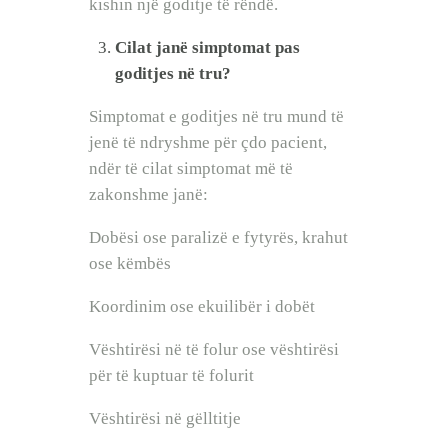
kishin një goditje të rëndë.
Cilat janë simptomat pas
goditjes në tru?
Simptomat e goditjes në tru mund të
jenë të ndryshme për çdo pacient,
ndër të cilat simptomat më të
zakonshme janë:
Dobësi ose paralizë e fytyrës, krahut
ose këmbës
Koordinim ose ekuilibër i dobët
Vështirësi në të folur ose vështirësi
për të kuptuar të folurit
Vështirësi në gëlltitje