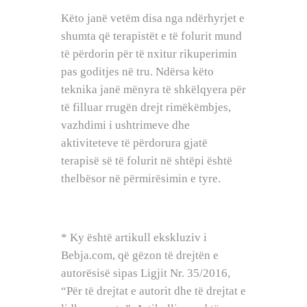
Këto janë vetëm disa nga ndërhyrjet e
shumta që terapistët e të folurit mund
të përdorin për të nxitur rikuperimin
pas goditjes në tru. Ndërsa këto
teknika janë mënyra të shkëlqyera për
të filluar rrugën drejt rimëkëmbjes,
vazhdimi i ushtrimeve dhe
aktiviteteve të përdorura gjatë
terapisë së të folurit në shtëpi është
thelbësor në përmirësimin e tyre.
* Ky është artikull ekskluziv i
Bebja.com, që gëzon të drejtën e
autorësisë sipas Ligjit Nr. 35/2016,
“Për të drejtat e autorit dhe të drejtat e