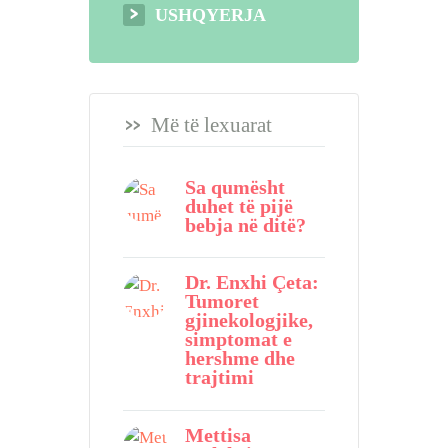
USHQYERJA
Më të lexuarat
Sa qumësht
duhet të pijë
bebja në ditë?
Dr. Enxhi Çeta:
Tumoret
gjinekologjike,
simptomat e
hershme dhe
trajtimi
Mettisa