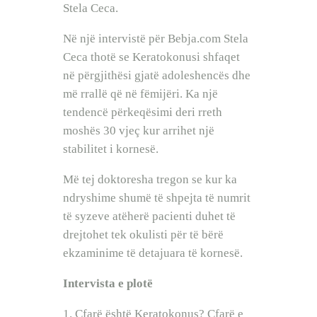
Stela Ceca.
Në një intervistë për Bebja.com Stela
Ceca thotë se Keratokonusi shfaqet
në përgjithësi gjatë adoleshencës dhe
më rrallë që në fëmijëri. Ka një
tendencë përkeqësimi deri rreth
moshës 30 vjeç kur arrihet një
stabilitet i kornesë.
Më tej doktoresha tregon se kur ka
ndryshime shumë të shpejta të numrit
të syzeve atëherë pacienti duhet të
drejtohet tek okulisti për të bërë
ekzaminime të detajuara të kornesë.
Intervista e plotë
1. Çfarë është Keratokonus? Çfarë e