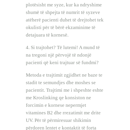
plotësisht me syze, kur ka ndryshime
shumë të shpejta të numrit të syzeve
atëherë pacienti duhet të drejtohet tek
okulisti për të bërë ekzaminime të
detajuara të kornesë.
4. Si trajtohet? Të lutemi! A mund të
na tregoni një përvojë të ndonjë
pacienti që keni trajtuar së fundmi?
Metoda e trajtimit zgjidhet ne baze te
stadit te semundjes dhe moshes se
pacientit. Trajtimi me i shpeshte eshte
me Kroslinking qe konsiston ne
forcimin e kornese nepermjet
vitamines B2 dhe rrezatimit me drite
UV. Për të përmiresuar shikimin
përdoren lentet e kontaktit të forta