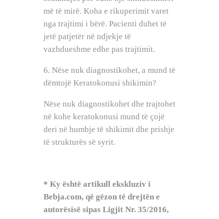
më të mirë. Koha e rikuperimit varet
nga trajtimi i bërë. Pacienti duhet të
jetë patjetër në ndjekje të
vazhdueshme edhe pas trajtimit.
6. Nëse nuk diagnostikohet, a mund të
dëmtojë Keratokonusi shikimin?
Nëse nuk diagnostikohet dhe trajtohet
në kohe keratokonusi mund të çojë
deri në humbje të shikimit dhe prishje
të strukturës së syrit.
* Ky është artikull ekskluziv i
Bebja.com, që gëzon të drejtën e
autorësisë sipas Ligjit Nr. 35/2016,