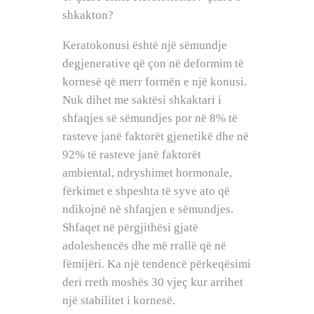
shkakton?
Keratokonusi është një sëmundje
degjenerative që çon në deformim të
kornesë që merr formën e një konusi.
Nuk dihet me saktësi shkaktari i
shfaqjes së sëmundjes por në 8% të
rasteve janë faktorët gjenetikë dhe në
92% të rasteve janë faktorët
ambiental, ndryshimet hormonale,
fërkimet e shpeshta të syve ato që
ndikojnë në shfaqjen e sëmundjes.
Shfaqet në përgjithësi gjatë
adoleshencës dhe më rrallë që në
fëmijëri. Ka një tendencë përkeqësimi
deri rreth moshës 30 vjeç kur arrihet
një stabilitet i kornesë.