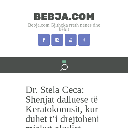
BEBJA.COM
BEBJA.COM
Bebja.com Gjithçka rreth nenes dhe
bebit
Bebja.com Gjithçka rreth nenes dhe bebit
HOME
SHTATZANIA
LINDJA
BEBJA
Dr. Stela Ceca:
USHQYERJA
PRINDËR
Shenjat dalluese të
SHËNDET
Keratokonusit, kur
EMRA SHQIP
duhet t’i drejtoheni
INTERVISTA