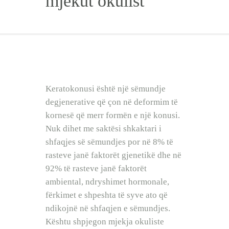
mjekut okulist
BEBI BUÇKO
BABY SISTER
LIFESTYLE
SHOP
Keratokonusi është një sëmundje
degjenerative që çon në deformim të
kornesë që merr formën e një konusi.
Nuk dihet me saktësi shkaktari i
shfaqjes së sëmundjes por në 8% të
rasteve janë faktorët gjenetikë dhe në
92% të rasteve janë faktorët
ambiental, ndryshimet hormonale,
fërkimet e shpeshta të syve ato që
ndikojnë në shfaqjen e sëmundjes.
Kështu shpjegon mjekja okuliste