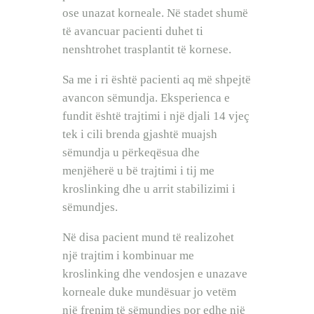
ose unazat korneale. Në stadet shumë
të avancuar pacienti duhet ti
nenshtrohet trasplantit të kornese.
Sa me i ri është pacienti aq më shpejtë
avancon sëmundja. Eksperienca e
fundit është trajtimi i një djali 14 vjeç
tek i cili brenda gjashtë muajsh
sëmundja u përkeqësua dhe
menjëherë u bë trajtimi i tij me
kroslinking dhe u arrit stabilizimi i
sëmundjes.
Në disa pacient mund të realizohet
një trajtim i kombinuar me
kroslinking dhe vendosjen e unazave
korneale duke mundësuar jo vetëm
një frenim të sëmundjes por edhe një