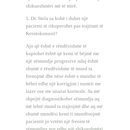
shikueshmëri më të mirë.
5. Dr. Stela sa kohë i duhet një
pacienti të rikuperohet pas trajtimit të
Keratokonusit?
Ajo që është e rëndësishme të
kuptohet është që kemi të bëjmë me
një sëmundje progresive ndaj është
shumë e rëndësishme të mund ta
frenojmë dhe nëse është e mundur të
bëhet edhe një korrigjim i numrit me
lazer ose me unazat korneale. Sa më
shpejtë diagnostikohet sëmundja aq
më lehtë mund ta trajtojmë dhe aq më
shumë mundësi kemi ti mundësojmë
pacientit jo vetëm një frenim të
sëmundjes por edhe një shikueshmëri