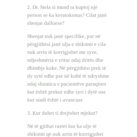
2. Dr. Stela si mund ta kuptoj një
person se ka keratokonus? Cilat janë
shenjat dalluese?
Shenjat nuk janë specifike, por në
përgjithësi janë ulja e shikimit e cila
nuk arrin të korrigjohet me syze,
ndjeshmëria e rritur ndaj dritës dhe
dhimbje koke. Në përgjithësi prek të
dy sytë edhe pse në kohë të ndryshme
ndaj shumica e pacientëve paraqiten
kur është prekur edhe syri i dytë ose
kur stadi është i avancuar.
3. Kur duhet ti drejtohet mjekut?
Në të gjithat rastet kur ka ulje të
shikimit që nuk arrin të korrigjohet