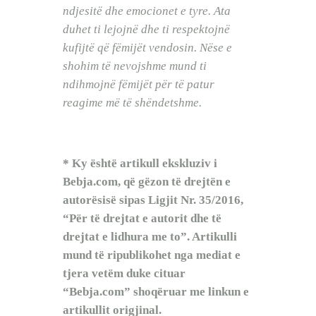
ndjesitë dhe emocionet e tyre. Ata
duhet ti lejojnë dhe ti respektojnë
kufijtë që fëmijët vendosin. Nëse e
shohim të nevojshme mund ti
ndihmojnë fëmijët për të patur
reagime më të shëndetshme.
* Ky është artikull ekskluziv i
Bebja.com, që gëzon të drejtën e
autorësisë sipas Ligjit Nr. 35/2016,
“Për të drejtat e autorit dhe të
drejtat e lidhura me to”. Artikulli
mund të ripublikohet nga mediat e
tjera vetëm duke cituar
“Bebja.com” shoqëruar me linkun e
artikullit origjinal.