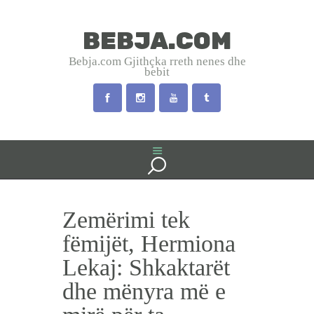
BEBJA.COM
BEBJA.COM
Bebja.com Gjithçka rreth nenes dhe
bebit
Bebja.com Gjithçka rreth nenes dhe bebit
HOME
SHTATZANIA
LINDJA
BEBJA
Zemërimi tek
USHQYERJA
PRINDËR
fëmijët, Hermiona
SHËNDET
Lekaj: Shkaktarët
EMRA SHQIP
dhe mënyra më e
INTERVISTA