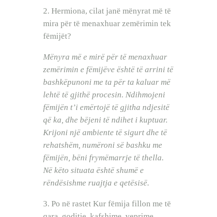
2. Hermiona, cilat janë mënyrat më të
mira për të menaxhuar zemërimin tek
fëmijët?
Mënyra më e mirë për të menaxhuar
zemërimin e fëmijëve është të arrini të
bashkëpunoni me ta për ta kaluar më
lehtë të gjithë procesin. Ndihmojeni
fëmijën t’i emërtojë të gjitha ndjesitë
që ka, dhe bëjeni të ndihet i kuptuar.
Krijoni një ambiente të sigurt dhe të
rehatshëm, numëroni së bashku me
fëmijën, bëni frymëmarrje të thella.
Në këto situata është shumë e
rëndësishme ruajtja e qetësisë.
3. Po në rastet Kur fëmija fillon me të
qara, goditje, kafshime, veprime