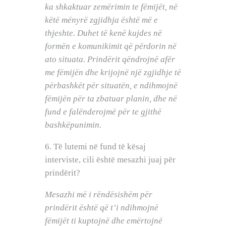
ka shkaktuar zemërimin te fëmijët, në
këtë mënyrë zgjidhja është më e
thjeshte. Duhet të kenë kujdes në
formën e komunikimit që përdorin në
ato situata. Prindërit qëndrojnë afër
me fëmijën dhe krijojnë një zgjidhje të
përbashkët për situatën, e ndihmojnë
fëmijën për ta zbatuar planin, dhe në
fund e falënderojmë për te gjithë
bashkëpunimin.
6. Të lutemi në fund të kësaj
interviste, cili është mesazhi juaj për
prindërit?
Mesazhi më i rëndësishëm për
prindërit është që t’i ndihmojnë
fëmijët ti kuptojnë dhe emërtojnë