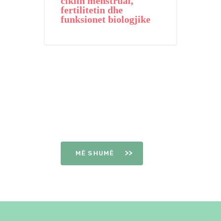
ciklin menstrual,
fertilitetin dhe
funksionet biologjike
DITËT E
OVULIMIT
MË SHUMË