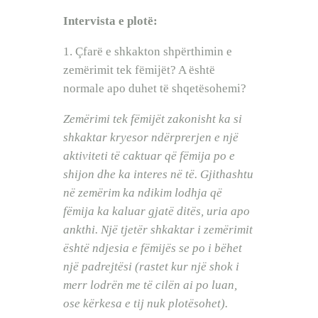
Intervista e plotë:
1. Çfarë e shkakton shpërthimin e
zemërimit tek fëmijët? A është
normale apo duhet të shqetësohemi?
Zemërimi tek fëmijët zakonisht ka si
shkaktar kryesor ndërprerjen e një
aktiviteti të caktuar që fëmija po e
shijon dhe ka interes në të. Gjithashtu
në zemërim ka ndikim lodhja që
fëmija ka kaluar gjatë ditës, uria apo
ankthi. Një tjetër shkaktar i zemërimit
është ndjesia e fëmijës se po i bëhet
një padrejtësi (rastet kur një shok i
merr lodrën me të cilën ai po luan,
ose kërkesa e tij nuk plotësohet).