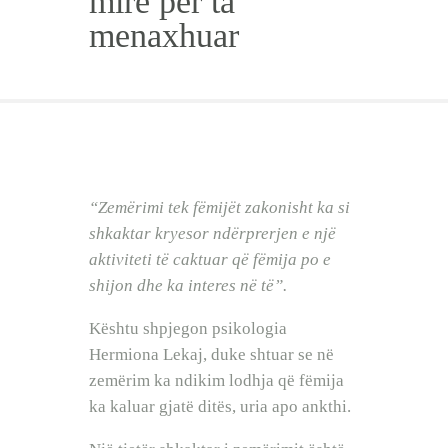
mirë për ta
BEBI BUÇKO
menaxhuar
BABY SISTER
LIFESTYLE
SHOP
“Zemërimi tek fëmijët zakonisht ka si
shkaktar kryesor ndërprerjen e një
aktiviteti të caktuar që fëmija po e
shijon dhe ka interes në të”.
Kështu shpjegon psikologia
Hermiona Lekaj, duke shtuar se në
zemërim ka ndikim lodhja që fëmija
ka kaluar gjatë ditës, uria apo ankthi.