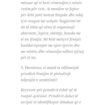
mësuar që të ketë vëmendjen e nënës
vetëm për vete. Ai mendon se fajtor
për këtë janë motrat binjake dhe ndaj
tyre reagon me ashpër. Sugjerimi im
do të ishte që nëna të organizojë
aktivitete, lojëra, shëtitje, biseda me
të tre fëmijët. Në këtë mënyrë fëmijët
bashkëveprojnë me njeri tjetrin dhe
me nënën, dhe vëmendja ndihet njësoj
për të tre.
5. Hermiona, si mund ta ndihmojnë
prindërit fëmijën të përballojë
ndjenjën e zemërimit?
Kryesore për prindërit është që të
ruajnë qetësinë. Prindërit duhet të
arrijnë të identifikojnë shkakun që e