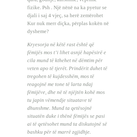
fizike. Psh . Një nënë na ka pyetur se
djali i saj 4 vjeç, sa herë zemërohet
Kur nuk merr diçka, përplas kokën në
dysheme?
Kryesorja në këtë rast është që
fëmijës mos t’i lihet asnjë hapësirë e
cila mund të kthehet në dëmtim për
veten apo të tjerët. Prindërit duhet të
tregohen të kujdesshëm, mos të
reagojnë me tone të larta ndaj
fëmijëve, dhe në të njëjtën kohë mos
tu japin vëmendje situatave të
dhunshme. Mund ta qetësojnë
situatën duke i thënë fëmijës se pasi
ai të qetësohet mund ta diskutojnë së
bashku për të marrë zgjidhje.