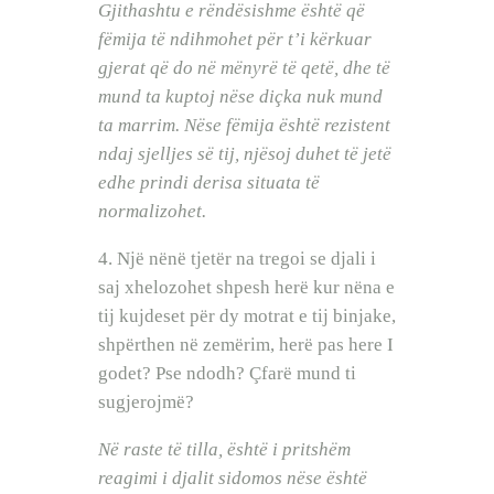
Gjithashtu e rëndësishme është që
fëmija të ndihmohet për t’i kërkuar
gjerat që do në mënyrë të qetë, dhe të
mund ta kuptoj nëse diçka nuk mund
ta marrim. Nëse fëmija është rezistent
ndaj sjelljes së tij, njësoj duhet të jetë
edhe prindi derisa situata të
normalizohet.
4. Një nënë tjetër na tregoi se djali i
saj xhelozohet shpesh herë kur nëna e
tij kujdeset për dy motrat e tij binjake,
shpërthen në zemërim, herë pas here I
godet? Pse ndodh? Çfarë mund ti
sugjerojmë?
Në raste të tilla, është i pritshëm
reagimi i djalit sidomos nëse është