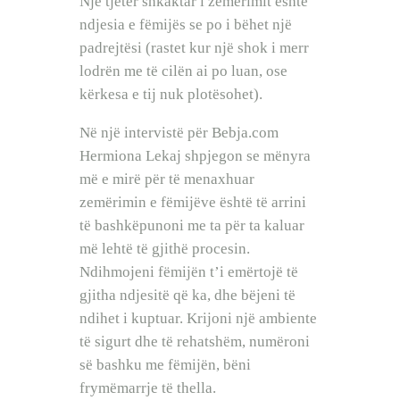
Një tjetër shkaktar i zemërimit është
ndjesia e fëmijës se po i bëhet një
padrejtësi (rastet kur një shok i merr
lodrën me të cilën ai po luan, ose
kërkesa e tij nuk plotësohet).
Në një intervistë për Bebja.com
Hermiona Lekaj shpjegon se mënyra
më e mirë për të menaxhuar
zemërimin e fëmijëve është të arrini
të bashkëpunoni me ta për ta kaluar
më lehtë të gjithë procesin.
Ndihmojeni fëmijën t’i emërtojë të
gjitha ndjesitë që ka, dhe bëjeni të
ndihet i kuptuar. Krijoni një ambiente
të sigurt dhe të rehatshëm, numëroni
së bashku me fëmijën, bëni
frymëmarrje të thella.