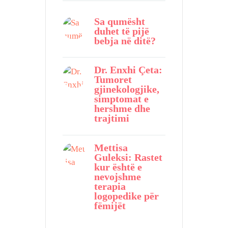
Sa qumësht
duhet të pijë
bebja në ditë?
Dr. Enxhi Çeta:
Tumoret
gjinekologjike,
simptomat e
hershme dhe
trajtimi
Mettisa
Guleksi: Rastet
kur është e
nevojshme
terapia
logopedike për
fëmijët