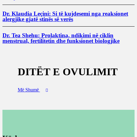
Dr. Klaudia Leçini: Si të kujdesemi nga reaksionet
alergjike gjatë stinës së verës
Dr. Tea Shehu: Prolaktina, ndikimi në ciklin
menstrual, fertilitetin dhe funksionet biologjike
DITËT E OVULIMIT
Më Shumë