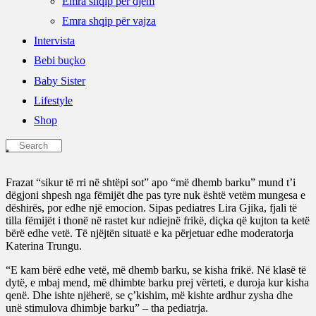
Emra shqip për djem
Emra shqip për vajza
Intervista
Bebi buçko
Baby Sister
Lifestyle
Shop
Frazat “sikur të rri në shtëpi sot” apo “më dhemb barku” mund t’i
dëgjoni shpesh nga fëmijët dhe pas tyre nuk është vetëm mungesa e
dëshirës, por edhe një emocion. Sipas pediatres Lira Gjika, fjali të
tilla fëmijët i thonë në rastet kur ndiejnë frikë, diçka që kujton ta ketë
bërë edhe vetë. Të njëjtën situatë e ka përjetuar edhe moderatorja
Katerina Trungu.
“E kam bërë edhe vetë, më dhemb barku, se kisha frikë. Në klasë të
dytë, e mbaj mend, më dhimbte barku prej vërteti, e duroja kur kisha
qenë. Dhe ishte njëherë, se ç’kishim, më kishte ardhur zysha dhe
unë stimulova dhimbje barku” – tha pediatrja.