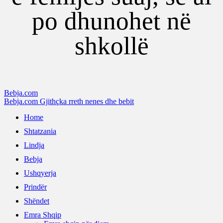
po dhunohet në
shkollë
Bebja.com
Bebja.com Gjithçka rreth nenes dhe bebit
Home
Shtatzania
Lindja
Bebja
Ushqyerja
Prindër
Shëndet
Emra Shqip