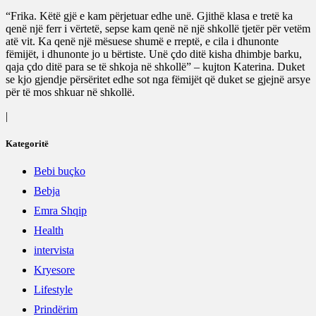
“Frika. Këtë gjë e kam përjetuar edhe unë. Gjithë klasa e tretë ka
qenë një ferr i vërtetë, sepse kam qenë në një shkollë tjetër për vetëm
atë vit. Ka qenë një mësuese shumë e rreptë, e cila i dhunonte
fëmijët, i dhunonte jo u bërtiste. Unë çdo ditë kisha dhimbje barku,
qaja çdo ditë para se të shkoja në shkollë” – kujton Katerina. Duket
se kjo gjendje përsëritet edhe sot nga fëmijët që duket se gjejnë arsye
për të mos shkuar në shkollë.
Kategoritë
Bebi buçko
Bebja
Emra Shqip
Health
intervista
Kryesore
Lifestyle
Prindërim