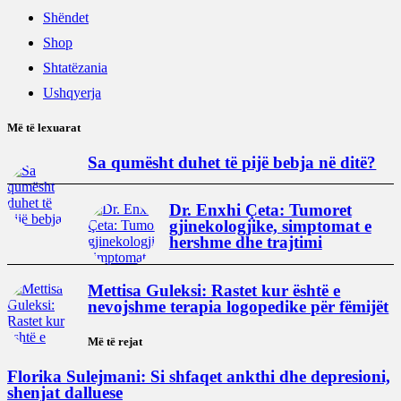
Shëndet
Shop
Shtatëzania
Ushqyerja
Më të lexuarat
Sa qumësht duhet të pijë bebja në ditë?
Dr. Enxhi Çeta: Tumoret
gjinekologjike, simptomat e
hershme dhe trajtimi
Mettisa Guleksi: Rastet kur është e
nevojshme terapia logopedike për fëmijët
Më të rejat
Florika Sulejmani: Si shfaqet ankthi dhe depresioni,
shenjat dalluese