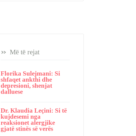
Më të rejat
Florika Sulejmani: Si
shfaqet ankthi dhe
depresioni, shenjat
dalluese
Dr. Klaudia Leçini: Si të
kujdesemi nga
reaksionet alergjike
gjatë stinës së verës