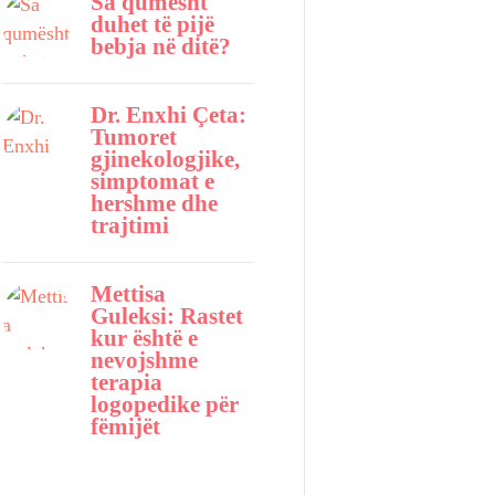
Sa qumësht
duhet të pijë
bebja në ditë?
Dr. Enxhi Çeta:
Tumoret
gjinekologjike,
simptomat e
hershme dhe
trajtimi
Mettisa
Guleksi: Rastet
kur është e
nevojshme
terapia
logopedike për
fëmijët