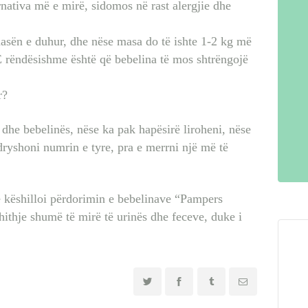
rnativa më e mirë, sidomos në rast alergjie dhe
masën e duhur, dhe nëse masa do të ishte 1-2 kg më
 rëndësishme është që bebelina të mos shtrëngojë
r?
 dhe bebelinës, nëse ka pak hapësirë liroheni, nëse
dryshoni numrin e tyre, pra e merrni një më të
ë këshilloi përdorimin e bebelinave “Pampers
thithje shumë të mirë të urinës dhe feceve, duke i