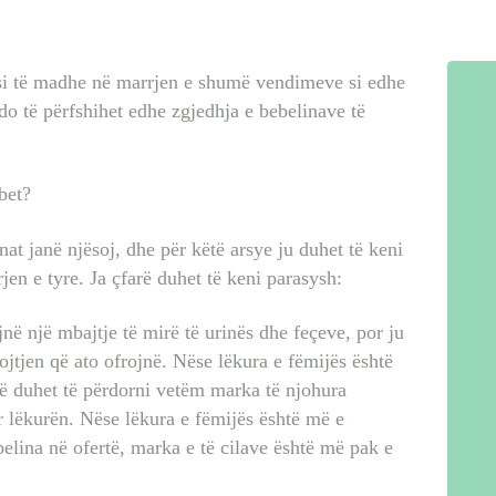
EMRA SHQIP
INTERVISTA
ësi të madhe në marrjen e shumë vendimeve si edhe
do të përfshihet edhe zgjedhja e bebelinave të
BEBI BUÇKO
bet?
BABY
nat janë njësoj, dhe për këtë arsye ju duhet të keni
en e tyre. Ja çfarë duhet të keni parasysh:
SISTER
jnë një mbajtje të mirë të urinës dhe feçeve, por ju
LIFESTYLE
jtjen që ato ofrojnë. Nëse lëkura e fëmijës është
ë duhet të përdorni vetëm marka të njohura
SHOP
ër lëkurën. Nëse lëkura e fëmijës është më e
lina në ofertë, marka e të cilave është më pak e