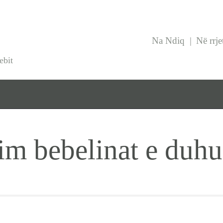
HOME
BEBJA.COM
M
SHTATZANIA
Na Ndiq
Në rrje
Bebja.com Gjithçka rreth nenes dhe bebit
ebit
LINDJA
BEBJA
USHQYERJA
him bebelinat e duhu
PRINDËR
SHËNDET