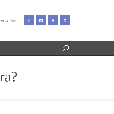
tet sociale
ra?