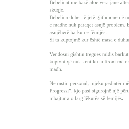
Bebelinat me bazë aloe vera janë alte
skuqje.
Bebelina duhet të jetë gjithmonë në 
e madhe nuk paraqet asnjë problem. E
asnjëherë barkun e fëmijës.
Si ta kuptojmë kur është masa e duhu
Vendosni gishtin tregues midis barkut
kuptoni që nuk keni ku ta lironi më n
madh.
Në rastin personal, mjeku pediatër m
Progressi”, kjo pasi sigurojnë një për
mbajtur ato larg lëkurës së fëmijës.