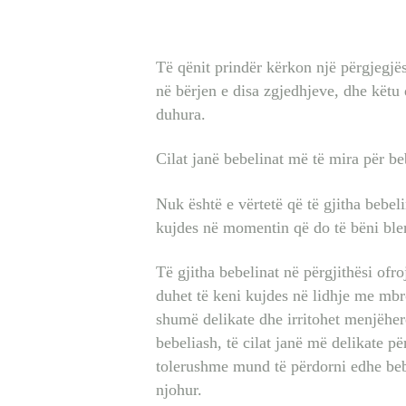
Të qënit prindër kërkon një përgjegj
në bërjen e disa zgjedhjeve, dhe këtu 
duhura.
Cilat janë bebelinat më të mira për be
Nuk është e vërtetë që të gjitha bebeli
kujdes në momentin që do të bëni blerj
Të gjitha bebelinat në përgjithësi ofro
duhet të keni kujdes në lidhje me mbro
shumë delikate dhe irritohet menjëher
bebeliash, të cilat janë më delikate p
tolerushme mund të përdorni edhe bebe
njohur.