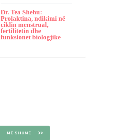
Dr. Tea Shehu:
Prolaktina, ndikimi në
ciklin menstrual,
fertilitetin dhe
funksionet biologjike
DITËT E
OVULIMIT
MË SHUMË