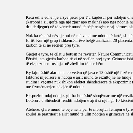
Këtu është edhe një arsye tjetër për t’u kujdesur për ndotjen dh
(karboni i zi, qoftë nga një zjarr apo makinë) apo nga ndonjë nu
dru të djegur) në të vërtetë mund të bëjë rrugën e saj përmes pla
Nuk ka rëndësi nëse jetoni në një vend me ndotje të lartë, si një
fortë. Kur një grup i shkencëtarëve belgë analizuan 20 placenta,
karbon të zi në secilën prej tyre.
Gjetjet e tyre, të cilat u botuan në revistën Nature Communicatio
Përsëri, ata gjetën karbon të zi në secilën prej tyre. Grimcat ish
të ekspozohen foshnjat në zhvillim të hershëm.
Ky lajm është alarmant. Jo vetëm që java e 12 është një fazë e 
faktorët mjedisorë si ndotja e ajrit mund të rezultojnë në lindj
studim i veçantë nuk shikon efektet shëndetësore të ekspozimit 
me frymëmarrjen në ajër të ndotur.
Ekspozimi ndaj ndotjes gjithashtu është shoqëruar me një rrezik
Botërore e Shëndetit renditi ndotjen e ajrit si një nga 10 kërcën
Atëherë, çfarë mund të bëjë nëna për të mbrojtur fëmijën e tyre?
zbuloi se pastruesit e ajrit mund të ulin ndotjen e grimcave në 