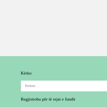
Kërko
Kërko
për:
Regjistrohu për të rejat e fundit