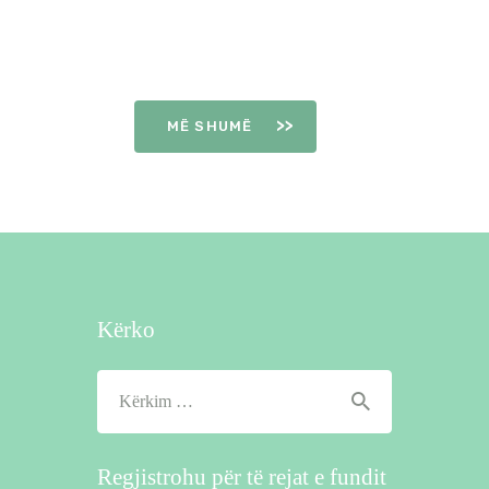
DITËT E
OVULIMIT
MË SHUMË
Kërko
Kërko
për:
Regjistrohu për të rejat e fundit