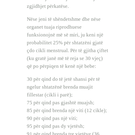
zgjidhjet përkatëse.
Nëse jeni të shëndetshme dhe nëse
organet tuaja riprodhuese
funksionojnë më së miri, ju keni një
probabilitet 25% për shtatzëni gjatë
çdo cikli menstrual. Për të gjitha çiftet
(ku gratë janë më të reja se 30 vjeç)
që po përpiqen të kenë një bebe:
30 për qind do të jetë shansi për të
ngelur shtatzënë brenda muajit
fillestar (cikli i parë);
75 për qind pas gjashtë muajsh;
85 për qind brenda një viti (12 cikle);
90 për qind pas një viti;
95 për qind pas dy vjetësh;
91 për qind brenda tre vjetëve (36