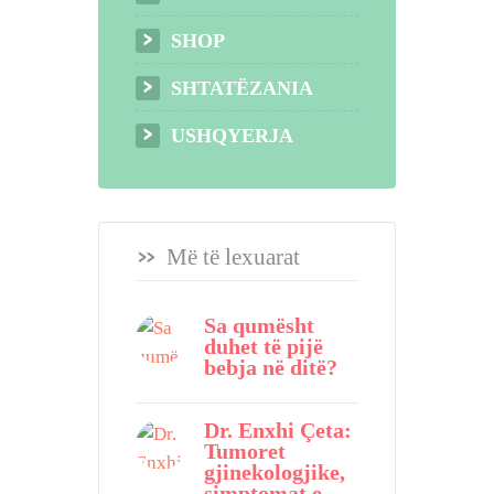
SHOP
SHTATËZANIA
USHQYERJA
Më të lexuarat
Sa qumësht
duhet të pijë
bebja në ditë?
Dr. Enxhi Çeta:
Tumoret
gjinekologjike,
simptomat e