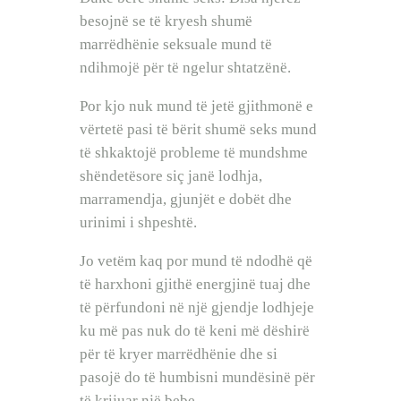
besojnë se të kryesh shumë
marrëdhënie seksuale mund të
ndihmojë për të ngelur shtatzënë.
Por kjo nuk mund të jetë gjithmonë e
vërtetë pasi të bërit shumë seks mund
të shkaktojë probleme të mundshme
shëndetësore siç janë lodhja,
marramendja, gjunjët e dobët dhe
urinimi i shpeshtë.
Jo vetëm kaq por mund të ndodhë që
të harxhoni gjithë energjinë tuaj dhe
të përfundoni në një gjendje lodhjeje
ku më pas nuk do të keni më dëshirë
për të kryer marrëdhënie dhe si
pasojë do të humbisni mundësinë për
të krijuar një bebe.