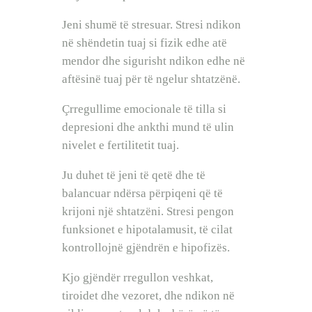
Jeni shumë të stresuar. Stresi ndikon
në shëndetin tuaj si fizik edhe atë
mendor dhe sigurisht ndikon edhe në
aftësinë tuaj për të ngelur shtatzënë.
Çrregullime emocionale të tilla si
depresioni dhe ankthi mund të ulin
nivelet e fertilitetit tuaj.
Ju duhet të jeni të qetë dhe të
balancuar ndërsa përpiqeni që të
krijoni një shtatzëni. Stresi pengon
funksionet e hipotalamusit, të cilat
kontrollojnë gjëndrën e hipofizës.
Kjo gjëndër rregullon veshkat,
tiroidet dhe vezoret, dhe ndikon në