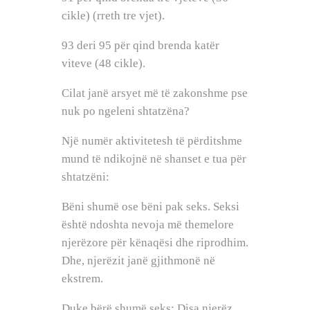
cikle) (rreth tre vjet).
93 deri 95 për qind brenda katër
viteve (48 cikle).
Cilat janë arsyet më të zakonshme pse
nuk po ngeleni shtatzëna?
Një numër aktivitetesh të përditshme
mund të ndikojnë në shanset e tua për
shtatzëni:
Bëni shumë ose bëni pak seks. Seksi
është ndoshta nevoja më themelore
njerëzore për kënaqësi dhe riprodhim.
Dhe, njerëzit janë gjithmonë në
ekstrem.
Duke bërë shumë seks: Disa njerëz