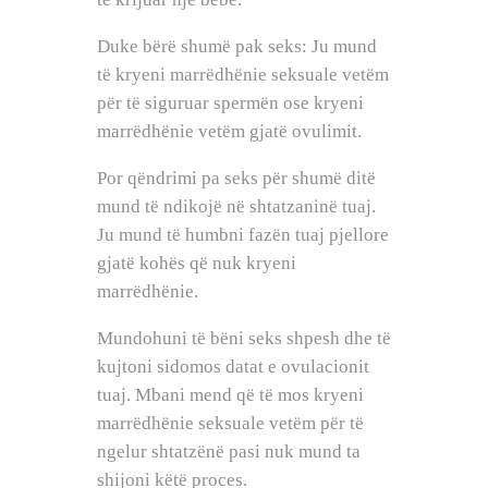
Duke bërë shumë pak seks: Ju mund
të kryeni marrëdhënie seksuale vetëm
për të siguruar spermën ose kryeni
marrëdhënie vetëm gjatë ovulimit.
Por qëndrimi pa seks për shumë ditë
mund të ndikojë në shtatzaninë tuaj.
Ju mund të humbni fazën tuaj pjellore
gjatë kohës që nuk kryeni
marrëdhënie.
Mundohuni të bëni seks shpesh dhe të
kujtoni sidomos datat e ovulacionit
tuaj. Mbani mend që të mos kryeni
marrëdhënie seksuale vetëm për të
ngelur shtatzënë pasi nuk mund ta
shijoni këtë proces.