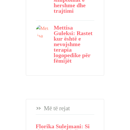
hershme dhe
trajtimi
Mettisa
Guleksi: Rastet
kur është e
nevojshme
terapia
logopedike për
fëmijët
Më të rejat
Florika Sulejmani: Si