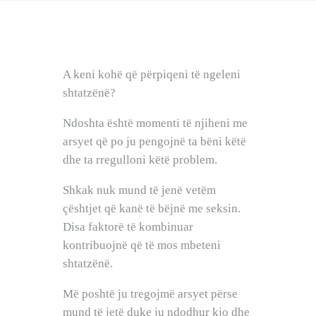
BEBI BUÇKO
BABY SISTER
LIFESTYLE
SHOP
A keni kohë që përpiqeni të ngeleni
shtatzënë?
Ndoshta është momenti të njiheni me
arsyet që po ju pengojnë ta bëni këtë
dhe ta rregulloni këtë problem.
Shkak nuk mund të jenë vetëm
çështjet që kanë të bëjnë me seksin.
Disa faktorë të kombinuar
kontribuojnë që të mos mbeteni
shtatzënë.
Më poshtë ju tregojmë arsyet përse
mund të jetë duke ju ndodhur kjo dhe