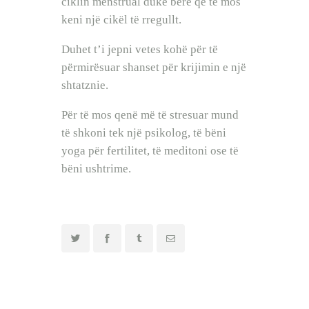
ciklin menstrual duke bërë që të mos
keni një cikël të rregullt.
Duhet t’i jepni vetes kohë për të
përmirësuar shanset për krijimin e një
shtatznie.
Për të mos qenë më të stresuar mund
të shkoni tek një psikolog, të bëni
yoga për fertilitet, të meditoni ose të
bëni ushtrime.