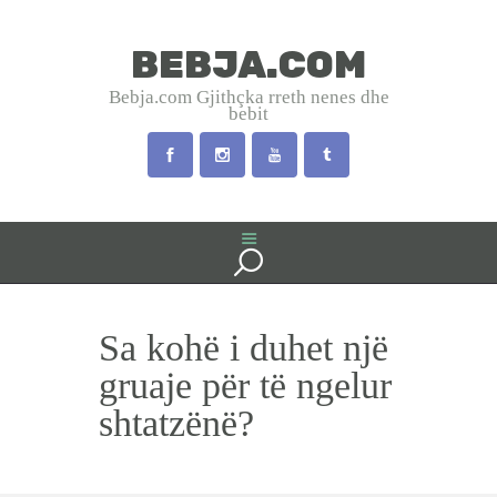
BEBJA.COM
BEBJA.COM
Bebja.com Gjithçka rreth nenes dhe
bebit
Bebja.com Gjithçka rreth nenes dhe bebit
HOME
SHTATZANIA
LINDJA
BEBJA
Sa kohë i duhet një
USHQYERJA
PRINDËR
gruaje për të ngelur
SHËNDET
shtatzënë?
EMRA SHQIP
INTERVISTA