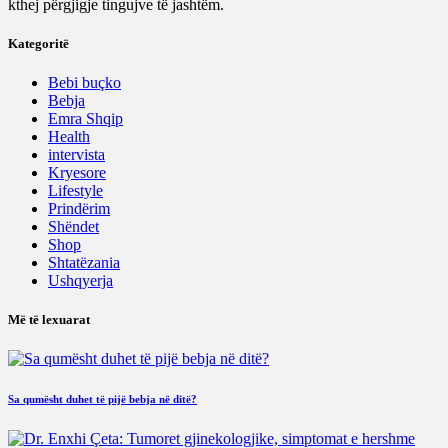
kthej përgjigje tingujve të jashtëm.
Kategoritë
Bebi buçko
Bebja
Emra Shqip
Health
intervista
Kryesore
Lifestyle
Prindërim
Shëndet
Shop
Shtatëzania
Ushqyerja
Më të lexuarat
Sa qumësht duhet të pijë bebja në ditë?