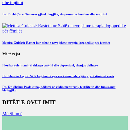
Dr. Enxhi Çeta: Tumoret gjinekologjike, simptomat e hershme dhe trajtimi
Mettisa Guleksi: Rastet kur është e nevojshme terapia logopedike për fëmijët
Më të rejat
Florika Sulejmani: Si shfaqet ankthi dhe depresioni, shenjat dalluese
Dr. Klaudia Leçini: Si të kujdesemi nga reaksionet alergjike gjatë stinës së verës
Dr. Tea Shehu: Prolaktina, ndikimi në ciklin menstrual, fertilitetin dhe funksionet
biologjike
DITËT E OVULIMIT
Më Shumë