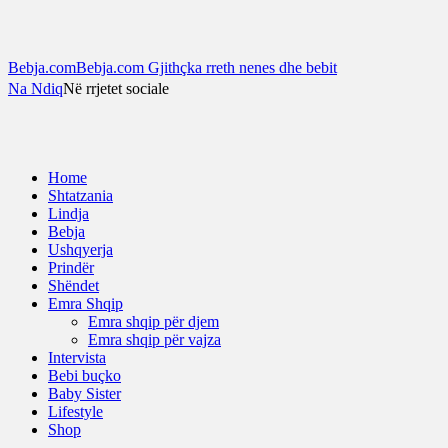
Bebja.com
Bebja.com Gjithçka rreth nenes dhe bebit
Na Ndiq
Në rrjetet sociale
Home
Shtatzania
Lindja
Bebja
Ushqyerja
Prindër
Shëndet
Emra Shqip
Emra shqip për djem
Emra shqip për vajza
Intervista
Bebi buçko
Baby Sister
Lifestyle
Shop