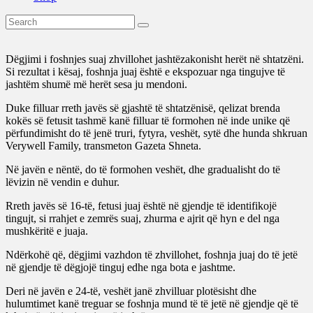
Dëgjimi i foshnjes suaj zhvillohet jashtëzakonisht herët në shtatzëni.
Si rezultat i kësaj, foshnja juaj është e ekspozuar nga tingujve të
jashtëm shumë më herët sesa ju mendoni.
Duke filluar rreth javës së gjashtë të shtatzënisë, qelizat brenda
kokës së fetusit tashmë kanë filluar të formohen në inde unike që
përfundimisht do të jenë truri, fytyra, veshët, sytë dhe hunda shkruan
Verywell Family, transmeton Gazeta Shneta.
Në javën e nëntë, do të formohen veshët, dhe gradualisht do të
lëvizin në vendin e duhur.
Rreth javës së 16-të, fetusi juaj është në gjendje të identifikojë
tingujt, si rrahjet e zemrës suaj, zhurma e ajrit që hyn e del nga
mushkëritë e juaja.
Ndërkohë që, dëgjimi vazhdon të zhvillohet, foshnja juaj do të jetë
në gjendje të dëgjojë tinguj edhe nga bota e jashtme.
Deri në javën e 24-të, veshët janë zhvilluar plotësisht dhe
hulumtimet kanë treguar se foshnja mund të të jetë në gjendje që të