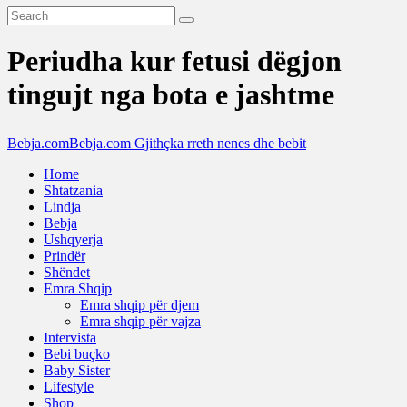
Periudha kur fetusi dëgjon
tingujt nga bota e jashtme
Bebja.com
Bebja.com Gjithçka rreth nenes dhe bebit
Home
Shtatzania
Lindja
Bebja
Ushqyerja
Prindër
Shëndet
Emra Shqip
Emra shqip për djem
Emra shqip për vajza
Intervista
Bebi buçko
Baby Sister
Lifestyle
Shop