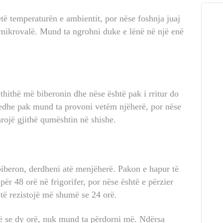
të temperaturën e ambientit, por nëse foshnja juaj
 mikrovalë. Mund ta ngrohni duke e lënë në një enë
thithë më biberonin dhe nëse është pak i rritur do
ni edhe pak mund ta provoni vetëm njëherë, por nëse
rojë gjithë qumështin në shishe.
beron, derdheni atë menjëherë. Pakon e hapur të
r 48 orë në frigorifer, por nëse është e përzier
të rezistojë më shumë se 24 orë.
ë se dy orë, nuk mund ta përdorni më. Ndërsa