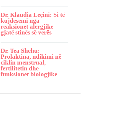
Dr. Klaudia Leçini: Si të
kujdesemi nga
reaksionet alergjike
gjatë stinës së verës
Dr. Tea Shehu:
Prolaktina, ndikimi në
ciklin menstrual,
fertilitetin dhe
funksionet biologjike
DITËT E