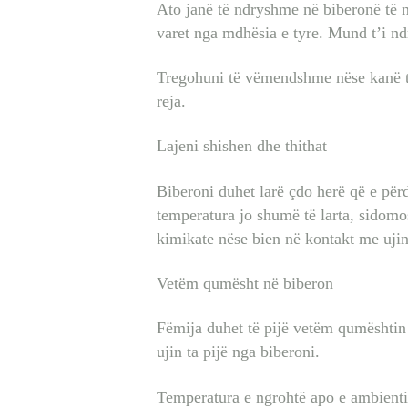
Ato janë të ndryshme në biberonë të 
varet nga mdhësia e tyre. Mund t’i ndr
Tregohuni të vëmendshme nëse kanë të
reja.
Lajeni shishen dhe thithat
Biberoni duhet larë çdo herë që e për
temperatura jo shumë të larta, sidomos
kimikate nëse bien në kontakt me ujin
Vetëm qumësht në biberon
Fëmija duhet të pijë vetëm qumështin
ujin ta pijë nga biberoni.
Temperatura e ngrohtë apo e ambienti