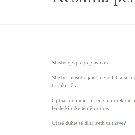
Shishe qelqi apo plastike?
Shishet plastike janë më të lehta se a
të shkurtër.
Gjithashtu duhet të jenë të mirëkontr
lëndë kimike të dëmshme.
Çfarë duhet të dini rreth thithave?