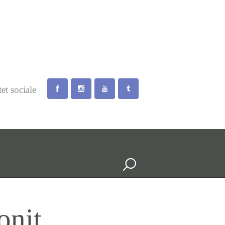
tet sociale
onit