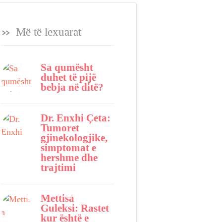
Më të lexuarat
Sa qumësht
duhet të pijë
bebja në ditë?
Dr. Enxhi Çeta:
Tumoret
gjinekologjike,
simptomat e
hershme dhe
trajtimi
Mettisa
Guleksi: Rastet
kur është e