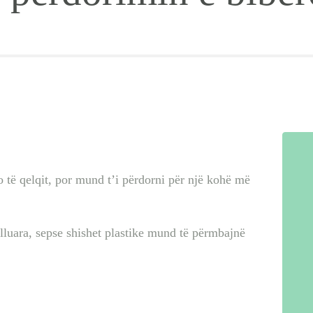
EMRA SHQIP
INTERVISTA
BEBI BUÇKO
BABY
SISTER
to të qelqit, por mund t’i përdorni për një kohë më
LIFESTYLE
olluara, sepse shishet plastike mund të përmbajnë
SHOP