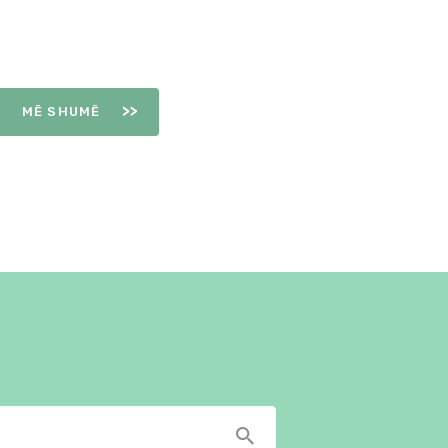
OVULIMIT
MË SHUMË