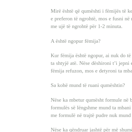
Mirë është që qumështi i fëmijës të ke
e preferon të ngrohtë, mos e fusni në
me ujë të ngrohtë për 1-2 minuta.
A është ngopur fëmija?
Kur fëmija është ngopur, ai nuk do të 
ta shtyjë atë. Nëse dëshironi t’i jep
fëmija refuzon, mos e detyroni ta mba
Sa kohë mund të ruani qumështin?
Nëse ka mbetur qumësht formule në bi
formulës së lëngshme mund ta mbani pë
me formulë në trajtë pudre nuk mund 
Nëse ka qëndruar jashtë për më shum