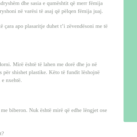
ndryshëm dhe sasia e qumështit që merr fëmija
yshoni në varësi të asaj që pëlqen fëmija juaj.
 çara apo plasaritje duhet t’i zëvendësoni me të
dorni. Mirë është të lahen me dorë dhe jo në
 për shishet plastike. Këto të fundit lëshojnë
 e nxehtë.
 me biberon. Nuk është mirë që edhe lëngjet ose
t?