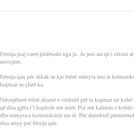
EMRA SHQIP
INTERVISTA
BEBI BUÇKO
Fëmija juaj varet plotësisht nga ju. Ju jeni ata që i ofroni 
nevojitet.
BABY SISTER
Fëmija qan për shkak se kjo është mënyra sesi ai komunikon
kuptuar se çfarë ka.
LIFESTYLE
Ndonjëherë është shumë e vështirë për ta kuptuar në kohë s
që disa gjëra t’i kuptosh më mirë. Por më kalimin e kohës 
SHOP
dhe mënyra e komunikimit me të. Për shembull përmirësohe
disa arsye pse fëmija qan: