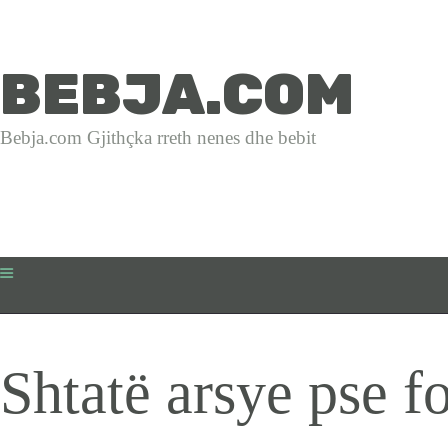
HOME
BEBJA.COM
BEBJA.COM
SHTATZANIA
Bebja.com Gjithçka rreth nenes dhe bebit
Bebja.com Gjithçka rreth nenes dhe bebit
LINDJA
BEBJA
USHQYERJA
PRINDËR
Shtatë arsye pse f
SHËNDET