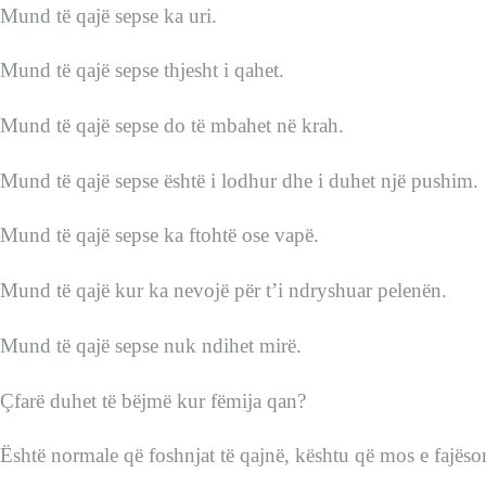
Mund të qajë sepse ka uri.
Mund të qajë sepse thjesht i qahet.
Mund të qajë sepse do të mbahet në krah.
Mund të qajë sepse është i lodhur dhe i duhet një pushim.
Mund të qajë sepse ka ftohtë ose vapë.
Mund të qajë kur ka nevojë për t’i ndryshuar pelenën.
Mund të qajë sepse nuk ndihet mirë.
Çfarë duhet të bëjmë kur fëmija qan?
Është normale që foshnjat të qajnë, kështu që mos e fajëso