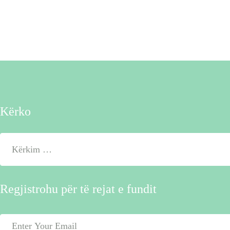
Kërko
Kërko
për:
Regjistrohu për të rejat e fundit