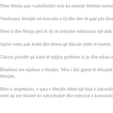
Nëse fëmija qan vazhdimisht nuk ka ndonjë dëmtim serioz
Vendoseni fëmijën në krevatin e tij dhe lëre të qajë për dis
Nëse ti dhe fëmija jeni të dy të mërzitur telefononi një mik
Jepini vetes pak kohë dhe lëreni që dikush tjetër të merret.
Takoni prindër që kanë të njëjtin problem si ju dhe ndani e
Bisedoni me mjekun e fëmijes. Mos i lini gjerat të shkojnë d
fëmijën.
Mos u shqetësoni, e qara e fëmijës është një fazë e zakons
rritet aq më shumë do ndryshojnë dhe mënyrat e komuniki