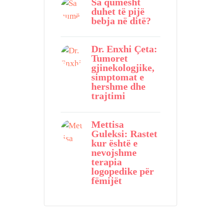
Sa qumësht
duhet të pijë
bebja në ditë?
Dr. Enxhi Çeta:
Tumoret
gjinekologjike,
simptomat e
hershme dhe
trajtimi
Mettisa
Guleksi: Rastet
kur është e
nevojshme
terapia
logopedike për
fëmijët