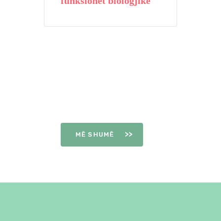
funksionet biologjike
DITËT E
OVULIMIT
MË SHUMË