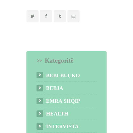
Kategoritë
BEBI BUÇKO
BEBJA
EMRA SHQIP
HEALTH
INTERVISTA