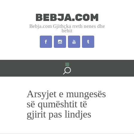
BEBJA.COM
BEBJA.COM
Bebja.com Gjithçka rreth nenes dhe
bebit
Bebja.com Gjithçka rreth nenes dhe bebit
HOME
SHTATZANIA
LINDJA
BEBJA
Arsyjet e mungesës
USHQYERJA
PRINDËR
së qumështit të
SHËNDET
gjirit pas lindjes
EMRA SHQIP
INTERVISTA