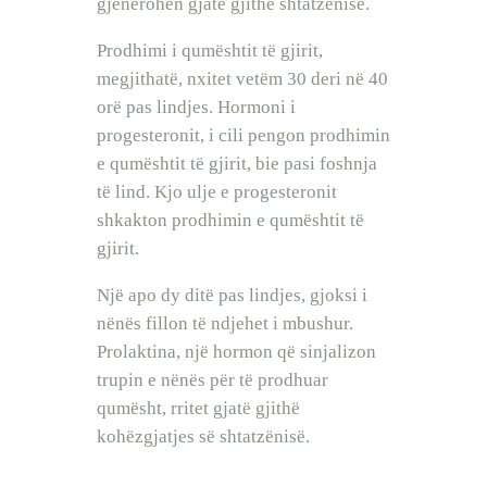
gjenerohen gjatë gjithë shtatzënisë.
Prodhimi i qumështit të gjirit,
megjithatë, nxitet vetëm 30 deri në 40
orë pas lindjes. Hormoni i
progesteronit, i cili pengon prodhimin
e qumështit të gjirit, bie pasi foshnja
të lind. Kjo ulje e progesteronit
shkakton prodhimin e qumështit të
gjirit.
Një apo dy ditë pas lindjes, gjoksi i
nënës fillon të ndjehet i mbushur.
Prolaktina, një hormon që sinjalizon
trupin e nënës për të prodhuar
qumësht, rritet gjatë gjithë
kohëzgjatjes së shtatzënisë.