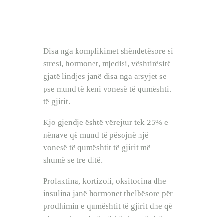
BEBI BUÇKO
BABY SISTER
LIFESTYLE
SHOP
Disa nga komplikimet shëndetësore si
stresi, hormonet, mjedisi, vështirësitë
gjatë lindjes janë disa nga arsyjet se
pse mund të keni vonesë të qumështit
të gjirit.
Kjo gjendje është vërejtur tek 25% e
nënave që mund të pësojnë një
vonesë të qumështit të gjirit më
shumë se tre ditë.
Prolaktina, kortizoli, oksitocina dhe
insulina janë hormonet thelbësore për
prodhimin e qumështit të gjirit dhe që