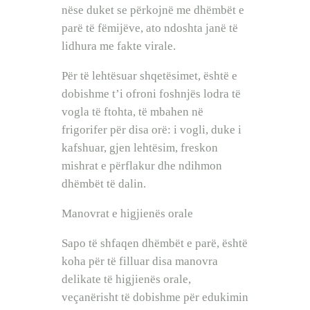
nëse duket se përkojnë me dhëmbët e
parë të fëmijëve, ato ndoshta janë të
lidhura me fakte virale.
Për të lehtësuar shqetësimet, është e
dobishme t’i ofroni foshnjës lodra të
vogla të ftohta, të mbahen në
frigorifer për disa orë: i vogli, duke i
kafshuar, gjen lehtësim, freskon
mishrat e përflakur dhe ndihmon
dhëmbët të dalin.
Manovrat e higjienës orale
Sapo të shfaqen dhëmbët e parë, është
koha për të filluar disa manovra
delikate të higjienës orale,
veçanërisht të dobishme për edukimin