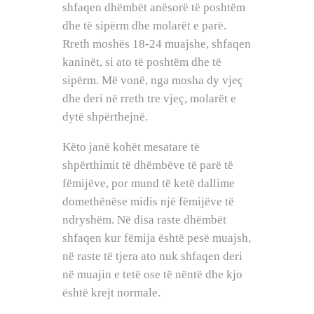
shfaqen dhëmbët anësorë të poshtëm
dhe të sipërm dhe molarët e parë.
Rreth moshës 18-24 muajshe, shfaqen
kaninët, si ato të poshtëm dhe të
sipërm. Më vonë, nga mosha dy vjeç
dhe deri në rreth tre vjeç, molarët e
dytë shpërthejnë.
Këto janë kohët mesatare të
shpërthimit të dhëmbëve të parë të
fëmijëve, por mund të ketë dallime
domethënëse midis një fëmijëve të
ndryshëm. Në disa raste dhëmbët
shfaqen kur fëmija është pesë muajsh,
në raste të tjera ato nuk shfaqen deri
në muajin e tetë ose të nëntë dhe kjo
është krejt normale.