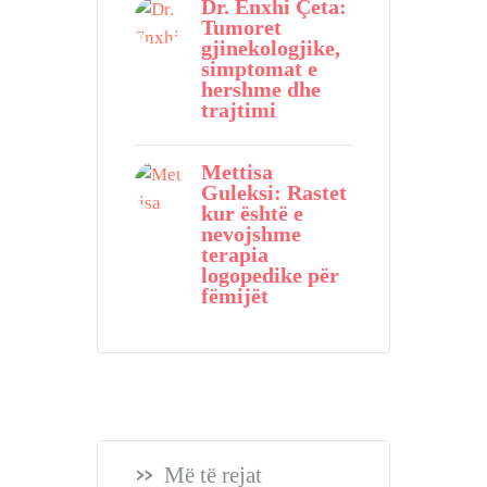
Dr. Enxhi Çeta:
Tumoret
gjinekologjike,
simptomat e
hershme dhe
trajtimi
Mettisa
Guleksi: Rastet
kur është e
nevojshme
terapia
logopedike për
fëmijët
Më të rejat