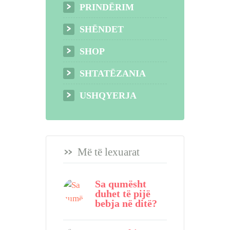
PRINDËRIM
SHËNDET
SHOP
SHTATËZANIA
USHQYERJA
Më të lexuarat
Sa qumësht
duhet të pijë
bebja në ditë?