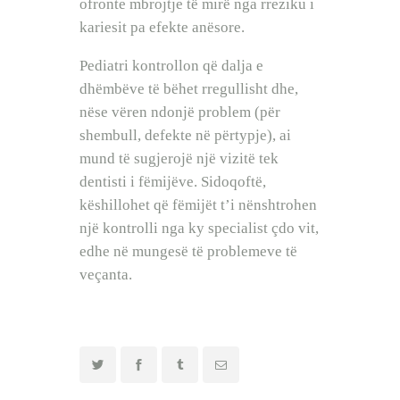
ofronte mbrojtje të mirë nga rreziku i
kariesit pa efekte anësore.
Pediatri kontrollon që dalja e
dhëmbëve të bëhet rregullisht dhe,
nëse vëren ndonjë problem (për
shembull, defekte në përtypje), ai
mund të sugjerojë një vizitë tek
dentisti i fëmijëve. Sidoqoftë,
këshillohet që fëmijët t’i nënshtrohen
një kontrolli nga ky specialist çdo vit,
edhe në mungesë të problemeve të
veçanta.