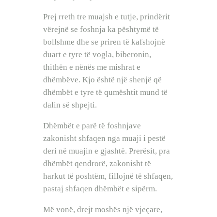
Prej rreth tre muajsh e tutje, prindërit
vërejnë se foshnja ka pështymë të
bollshme dhe se priren të kafshojnë
duart e tyre të vogla, biberonin,
thithën e nënës me mishrat e
dhëmbëve. Kjo është një shenjë që
dhëmbët e tyre të qumështit mund të
dalin së shpejti.
Dhëmbët e parë të foshnjave
zakonisht shfaqen nga muaji i pestë
deri në muajin e gjashtë. Prerësit, pra
dhëmbët qendrorë, zakonisht të
harkut të poshtëm, fillojnë të shfaqen,
pastaj shfaqen dhëmbët e sipërm.
Më vonë, drejt moshës një vjeçare,