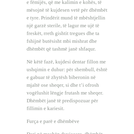
e fëmijës, që me kalimin e kohës, të
mësojnë të kujdesen vetë për dhëmbët
e tyre. Prindërit mund të mbështjellin
një garzë sterile, të lagur me ujë të
freskët, rreth gishtit tregues dhe ta
fshijnë butësisht mbi mishrat dhe
dhëmbët që tashmë janë shfaqur.
Në këtë fazë, kujdesi dentar fillon me
ushqimin e duhur: për shembull, është
e gabuar të zhytësh biberonin në
mjaltë ose sheqer, si dhe t’i ofrosh
vogëlushit lëngje frutash me sheqer.
Dhëmbët janë të predispozuar për
fillimin e kariesit.
Furça e parë e dhëmbëve