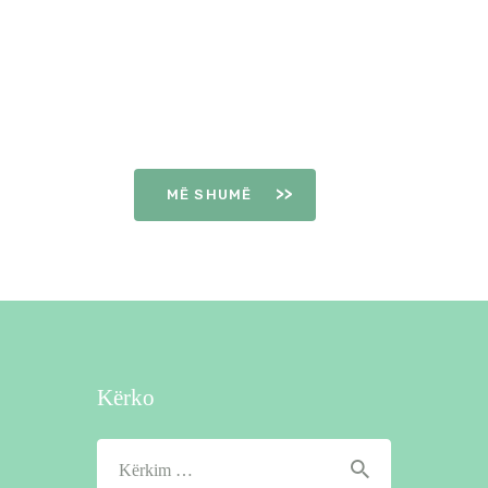
DITËT E
OVULIMIT
MË SHUMË
Kërko
Kërko
për: