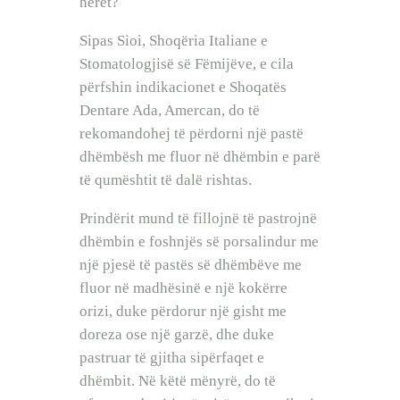
herët?
Sipas Sioi, Shoqëria Italiane e
Stomatologjisë së Fëmijëve, e cila
përfshin indikacionet e Shoqatës
Dentare Ada, Amercan, do të
rekomandohej të përdorni një pastë
dhëmbësh me fluor në dhëmbin e parë
të qumështit të dalë rishtas.
Prindërit mund të fillojnë të pastrojnë
dhëmbin e foshnjës së porsalindur me
një pjesë të pastës së dhëmbëve me
fluor në madhësinë e një kokërre
orizi, duke përdorur një gisht me
doreza ose një garzë, dhe duke
pastruar të gjitha sipërfaqet e
dhëmbit. Në këtë mënyrë, do të