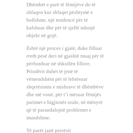
BEBI BUÇKO
Dhëmbët e parë të fëmijëve do të
BABY SISTER
shfaqen kur shfaqet pështymë e
LIFESTYLE
bollshme, një tendencë për të
SHOP
kafshuar dhe për të sjellë ndonjë
objekt në gojë.
Është një proces i gjatë, duke filluar
rreth pesë deri në gjashtë muaj për të
përfunduar në shkollën fillore.
Prindërit duhet të jenë të
vëmendshëm për të lehtësuar
shqetësimin e mishrave të dhëmbëve
dhe më vonë, për t’i mësuar fëmijës
parimet e higjienës orale, në mënyrë
që të parandalojnë problemet e
mundshme.
Të parët janë prerësit