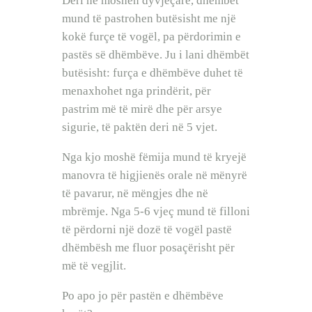
Deri në moshën dyvjeçare, dhëmbët
mund të pastrohen butësisht me një
kokë furçe të vogël, pa përdorimin e
pastës së dhëmbëve. Ju i lani dhëmbët
butësisht: furça e dhëmbëve duhet të
menaxhohet nga prindërit, për
pastrim më të mirë dhe për arsye
sigurie, të paktën deri në 5 vjet.
Nga kjo moshë fëmija mund të kryejë
manovra të higjienës orale në mënyrë
të pavarur, në mëngjes dhe në
mbrëmje. Nga 5-6 vjeç mund të filloni
të përdorni një dozë të vogël pastë
dhëmbësh me fluor posaçërisht për
më të vegjlit.
Po apo jo për pastën e dhëmbëve