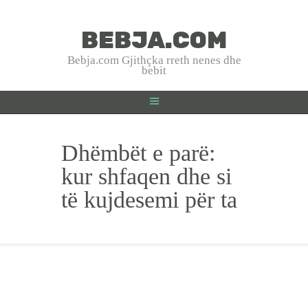
BEBJA.COM
BEBJA.COM
Bebja.com Gjithçka rreth nenes dhe
bebit
Bebja.com Gjithçka rreth nenes dhe bebit
HOME
Dhëmbët e parë:
SHTATZANIA
LINDJA
kur shfaqen dhe si
BEBJA
të kujdesemi për ta
USHQYERJA
PRINDËR
SHËNDET
EMRA SHQIP
INTERVISTA