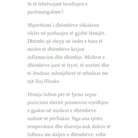
Si të lehtësojmë bezdisjen e
pashmangshme?
Shpërthimi i dhëmbëve shkakton
siklet në pothuajse të gjithë fëmijët.
Dhëmbi që shtyp në indet e buta të
mishit të dhëmbëve krijon
inflamacion dhe dhimbje. Mishrat e
dhëmbëve janë të fryrë, të nxehtë dhe
të lënduar, ndonjëherë të mbuluar me
një lloj flluske.
Fëmija lufton për të fjetur sepse
pozicioni shtrirë promovon rrjedhjen
e gjakut në mishrat e dhëmbëve
tashmë të përflakur. Nga ana tjetër,
temperatura dhe diarreja nuk duken të
lidhura me daljen e dhëmbëve: edhe