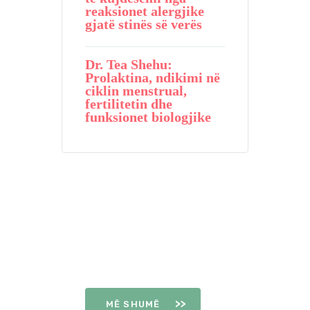
reaksionet alergjike
gjatë stinës së verës
Dr. Tea Shehu:
Prolaktina, ndikimi në
ciklin menstrual,
fertilitetin dhe
funksionet biologjike
DITËT E
OVULIMIT
MË SHUMË