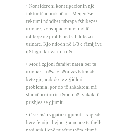
• Konsideroni konstipacionin një
faktor të mundshëm – Meqenëse
rektumi ndodhet mbrapa fshikëzës
urinare, konstipacioni mund të
ndikojë në problemet e fshikëzës
urinare. Kjo ndodh në 1/3 e fëmijëve
që lagin krevatin natën.
• Mos i zgjoni fëmijët natën për të
urinuar – nëse e bëni vazhdimisht
këtë gjë, nuk do të zgjidhni
problemin, por do të shkaktoni më
shumë irritim te fëmija për shkak të
prishjes së gjumit.
• Orar më i zgjatur i gjumit – shpesh
herë fëmijët bëjnë gjumë më të thellë
pasi nuk flenë mjaftueshëm gjumë.