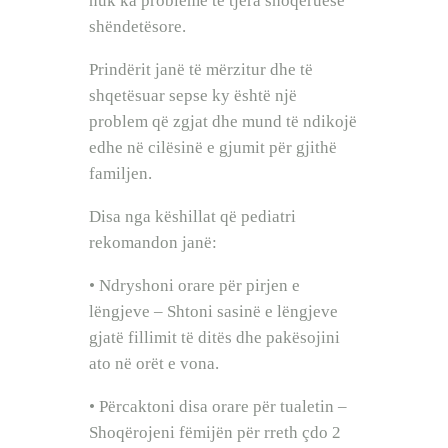
nuk ka probleme të tjera shoqëruese
shëndetësore.
Prindërit janë të mërzitur dhe të
shqetësuar sepse ky është një
problem që zgjat dhe mund të ndikojë
edhe në cilësinë e gjumit për gjithë
familjen.
Disa nga këshillat që pediatri
rekomandon janë:
• Ndryshoni orare për pirjen e
lëngjeve – Shtoni sasinë e lëngjeve
gjatë fillimit të ditës dhe pakësojini
ato në orët e vona.
• Përcaktoni disa orare për tualetin –
Shoqërojeni fëmijën për rreth çdo 2