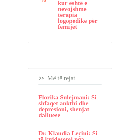
kur është e
nevojshme
terapia
logopedike për
fëmijët
Më të rejat
Florika Sulejmani: Si
shfaqet ankthi dhe
depresioni, shenjat
dalluese
Dr. Klaudia Leçini: Si
të kujdesemi nga