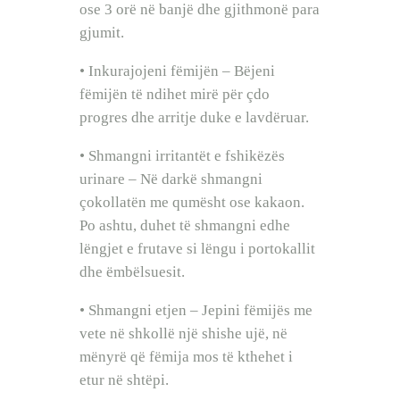
ose 3 orë në banjë dhe gjithmonë para
gjumit.
• Inkurajojeni fëmijën – Bëjeni
fëmijën të ndihet mirë për çdo
progres dhe arritje duke e lavdëruar.
• Shmangni irritantët e fshikëzës
urinare – Në darkë shmangni
çokollatën me qumësht ose kakaon.
Po ashtu, duhet të shmangni edhe
lëngjet e frutave si lëngu i portokallit
dhe ëmbëlsuesit.
• Shmangni etjen – Jepini fëmijës me
vete në shkollë një shishe ujë, në
mënyrë që fëmija mos të kthehet i
etur në shtëpi.