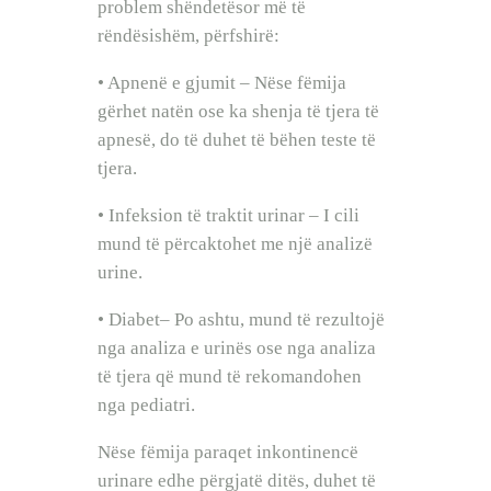
problem shëndetësor më të
rëndësishëm, përfshirë:
• Apnenë e gjumit – Nëse fëmija
gërhet natën ose ka shenja të tjera të
apnesë, do të duhet të bëhen teste të
tjera.
• Infeksion të traktit urinar – I cili
mund të përcaktohet me një analizë
urine.
• Diabet– Po ashtu, mund të rezultojë
nga analiza e urinës ose nga analiza
të tjera që mund të rekomandohen
nga pediatri.
Nëse fëmija paraqet inkontinencë
urinare edhe përgjatë ditës, duhet të