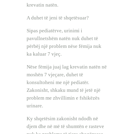
krevatin natën.
A duhet të jeni të shqetësuar?
Sipas pediatërve, urinimi i
pavullnetshëm natën nuk duhet të
përbëj një problem nëse fëmija nuk
ka kaluar 7 vjeç.
Nëse fëmija juaj lag krevatin natën në
moshën 7 vjeçare, duhet të
konsultoheni me një pediatër.
Zakonisht, shkaku mund të jetë një
problem me zhvillimin e fshikëzës
urinare.
Ky shqetësim zakonisht ndodh në
djem dhe në më të shumtën e rasteve