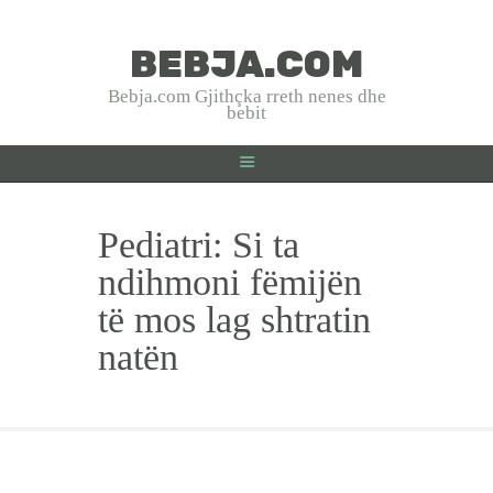
BEBJA.COM
BEBJA.COM
Bebja.com Gjithçka rreth nenes dhe
bebit
Bebja.com Gjithçka rreth nenes dhe bebit
HOME
Pediatri: Si ta
SHTATZANIA
LINDJA
ndihmoni fëmijën
BEBJA
të mos lag shtratin
USHQYERJA
natën
PRINDËR
SHËNDET
EMRA SHQIP
INTERVISTA