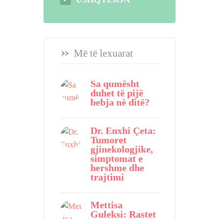
Më të lexuarat
Sa qumësht
duhet të pijë
bebja në ditë?
Dr. Enxhi Çeta:
Tumoret
gjinekologjike,
simptomat e
hershme dhe
trajtimi
Mettisa
Guleksi: Rastet