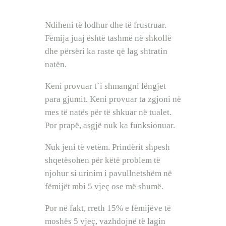
BEBI BUÇKO
BABY SISTER
Ndiheni të lodhur dhe të frustruar.
LIFESTYLE
Fëmija juaj është tashmë në shkollë
SHOP
dhe përsëri ka raste që lag shtratin
natën.
Keni provuar t`i shmangni lëngjet
para gjumit. Keni provuar ta zgjoni në
mes të natës për të shkuar në tualet.
Por prapë, asgjë nuk ka funksionuar.
Nuk jeni të vetëm. Prindërit shpesh
shqetësohen për këtë problem të
njohur si urinim i pavullnetshëm në
fëmijët mbi 5 vjeç ose më shumë.
Por në fakt, rreth 15% e fëmijëve të
moshës 5 vjeç, vazhdojnë të lagin