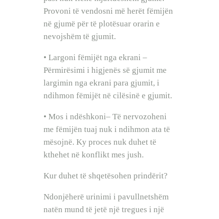
Provoni të vendosni më herët fëmijën
në gjumë për të plotësuar orarin e
nevojshëm të gjumit.
• Largoni fëmijët nga ekrani –
Përmirësimi i higjenës së gjumit me
largimin nga ekrani para gjumit, i
ndihmon fëmijët në cilësinë e gjumit.
• Mos i ndëshkoni– Të nervozoheni
me fëmijën tuaj nuk i ndihmon ata të
mësojnë. Ky proces nuk duhet të
kthehet në konflikt mes jush.
Kur duhet të shqetësohen prindërit?
Ndonjëherë urinimi i pavullnetshëm
natën mund të jetë një tregues i një