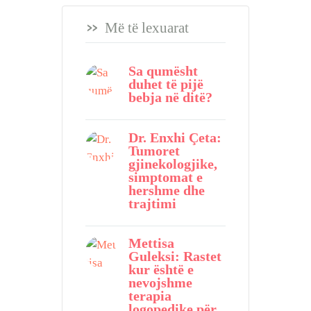
Më të lexuarat
Sa qumësht
duhet të pijë
bebja në ditë?
Dr. Enxhi Çeta:
Tumoret
gjinekologjike,
simptomat e
hershme dhe
trajtimi
Mettisa
Guleksi: Rastet
kur është e
nevojshme
terapia
logopedike për