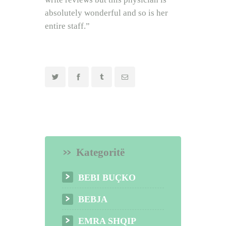
BEBI BUÇKO
absolutely wonderful and so is her
BABY SISTER
entire staff.”
LIFESTYLE
SHOP
Kategoritë
BEBI BUÇKO
BEBJA
EMRA SHQIP