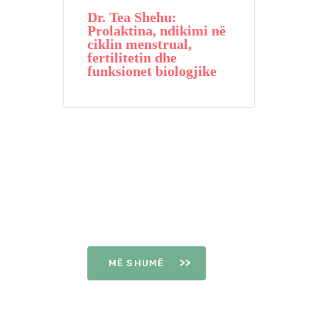
Dr. Tea Shehu:
Prolaktina, ndikimi në
ciklin menstrual,
fertilitetin dhe
funksionet biologjike
DITËT E
OVULIMIT
MË SHUMË