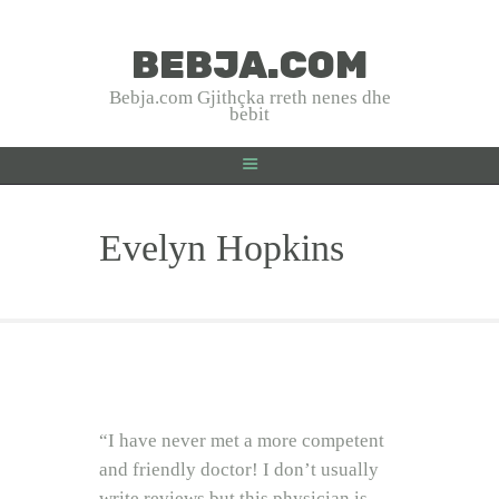
BEBJA.COM
BEBJA.COM
Bebja.com Gjithçka rreth nenes dhe
bebit
Bebja.com Gjithçka rreth nenes dhe bebit
HOME
Evelyn Hopkins
SHTATZANIA
LINDJA
BEBJA
USHQYERJA
PRINDËR
SHËNDET
EMRA SHQIP
“I have never met a more competent
INTERVISTA
and friendly doctor! I don’t usually
write reviews but this physician is