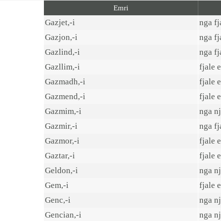
BEBI BUÇKO
Emri
BABY SISTER
Gazjet,-i
nga fj
LIFESTYLE
Gazjon,-i
nga fj
SHOP
Gazlind,-i
nga fj
Gazllim,-i
fjale 
Gazmadh,-i
fjale 
Gazmend,-i
fjale 
Gazmim,-i
nga nj
Gazmir,-i
nga fj
Gazmor,-i
fjale 
Gaztar,-i
fjale 
Geldon,-i
nga nj
Gem,-i
fjale 
Genc,-i
nga nj
Gencian,-i
nga nj