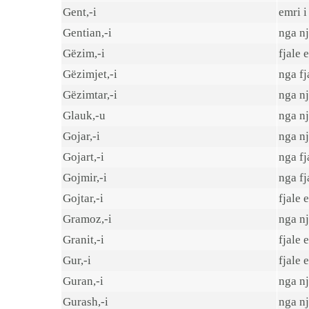
Gent,-i
emri i
Gentian,-i
nga nj
Gëzim,-i
fjale 
Gëzimjet,-i
nga fj
Gëzimtar,-i
nga nj
Glauk,-u
nga nj
Gojar,-i
nga nj
Gojart,-i
nga fj
Gojmir,-i
nga fj
Gojtar,-i
fjale 
Gramoz,-i
nga n
Granit,-i
fjale 
Gur,-i
fjale 
Guran,-i
nga nj
Gurash,-i
nga nj