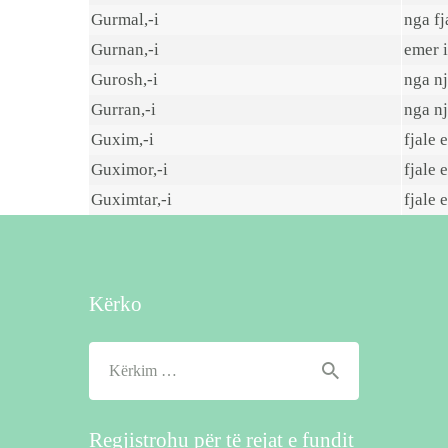
Gurmal,-i
nga fj
Gurnan,-i
emer i
Gurosh,-i
nga nj
Gurran,-i
nga nj
Guxim,-i
fjale 
Guximor,-i
fjale 
Guximtar,-i
fjale 
Kërko
Kërko
për:
Regjistrohu për të rejat e fundit