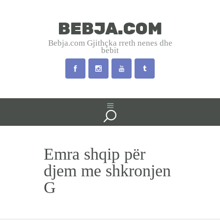
BEBJA.COM
BEBJA.COM
Bebja.com Gjithçka rreth nenes dhe
bebit
Bebja.com Gjithçka rreth nenes dhe bebit
HOME
SHTATZANIA
LINDJA
BEBJA
Emra shqip për
USHQYERJA
PRINDËR
djem me shkronjen
SHËNDET
G
EMRA SHQIP
INTERVISTA